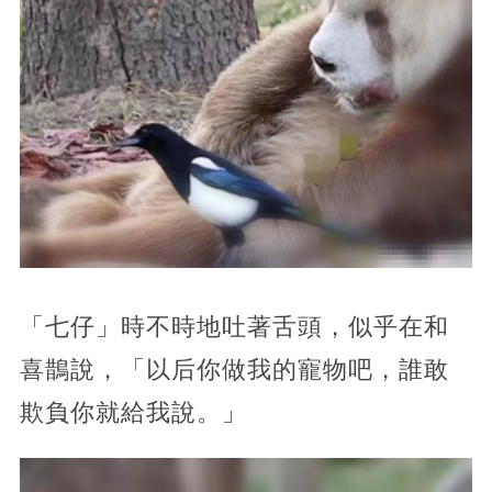
「七仔」時不時地吐著舌頭，似乎在和
喜鵲說，「以后你做我的寵物吧，誰敢
欺負你就給我說。」