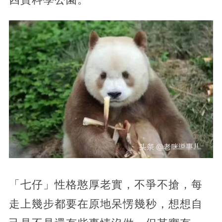
「七仔」性格憨厚老實，不爭不搶，每
走上幾步都要在原地呆愣幾秒，想想自