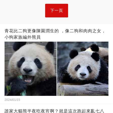
下一頁
青花比二狗更像陳園潤生的 ​​，像二狗和肉肉之女，
小狗家族編外熊員
2024/01/15
誰家大貓熊半夜吃夜宵啊？就是這次跑起來亂七八