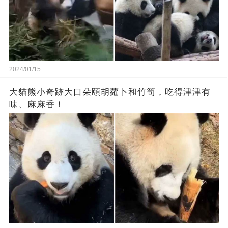
2024/01/15
大貓熊小奇跡大口朵頤胡蘿卜和竹筍，吃得津津有
味、麻麻香！