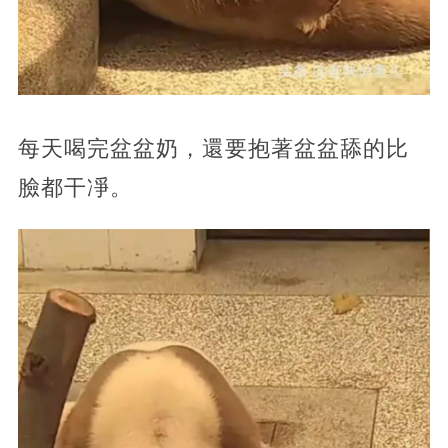
每天喝完盆盆奶，還要抱著盆盆舔的比
臉都干凈。