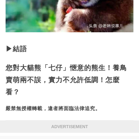
▶結語
您對大貓熊「七仔」愜意的熊生！養鳥
賣萌兩不誤，實力不允許低調！怎麼
看？
嚴禁無授權轉載，違者將面臨法律追究。
ADVERTISEMENT