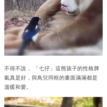
不得不說， 「七仔」這熊孩子的性格脾
氣真是好，與鳥兒同框的畫面滿滿都是
溫暖和愛。