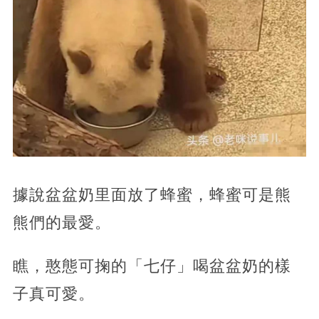
據說盆盆奶里面放了蜂蜜，蜂蜜可是熊
熊們的最愛。
瞧，憨態可掬的「七仔」喝盆盆奶的樣
子真可愛。