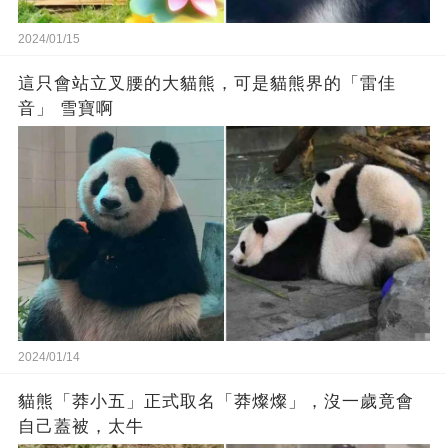
2024/01/15
這只會站立叉腰的大貓熊，可是貓熊界的「雷佳
音」 雪寶啊
2024/01/14
貓熊「莽小五」正式取名「莽燦燦」，沒一歲竟會
自己蓋被，太牛