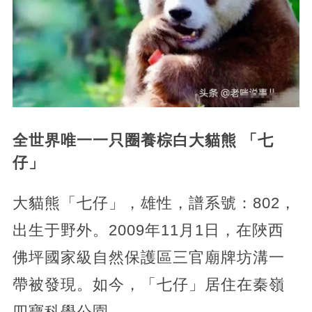
全世界唯一一只圈養棕白大貓熊 「七
仔」
大貓熊「七仔」，雄性，譜系號：802，
出生于野外。2009年11月1日，在陜西
佛坪國家級自然保護區三官廟牌坊溝一
帶被發現。如今，「七仔」居住在秦嶺
四寶科學公園。