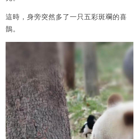
這時，身旁突然多了一只五彩斑斕的喜
鵲。