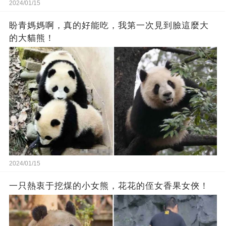
2024/01/15
盼青媽媽啊，真的好能吃，我第一次見到臉這麼大
的大貓熊！
2024/01/15
一只熱衷于挖煤的小女熊，花花的侄女香果女俠！