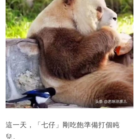
這一天，「七仔」剛吃飽準備打個盹
兒。