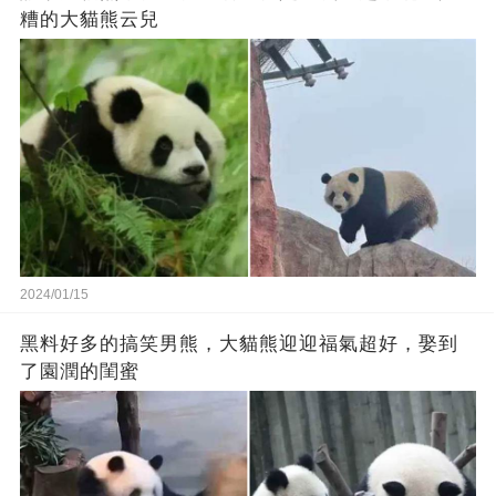
糟的大貓熊云兒
2024/01/15
黑料好多的搞笑男熊，大貓熊迎迎福氣超好，娶到
了園潤的閨蜜