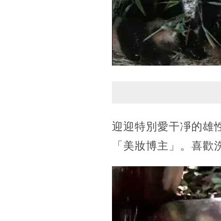
迎迎特別愛干凈的雄
「美妝博主」。喜歡