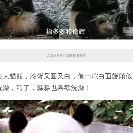
ADVERTISEMENT
性大貓熊，臉蛋又圓又白，像一坨白面饅頭似
洗澡，巧了，淼淼也喜歡洗澡！