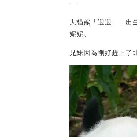
—
大貓熊「迎迎」，出生
妮妮。
兄妹因為剛好趕上了北