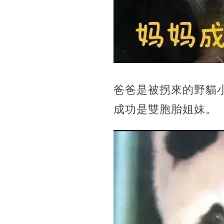
爸爸是被拐來的野貓
成功是雙胞胎姐妹。