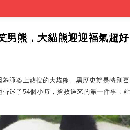
笑男熊，大貓熊迎迎福氣超好
因為睡姿上熱搜的大貓熊。黑歷史就是特別喜
地昏迷了54個小時，搶救過來的第一件事：