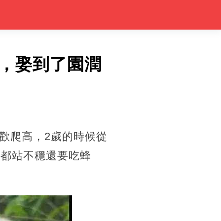
，娶到了園潤
歡爬高，2歲的時候從
站都站不穩還要吃蜂