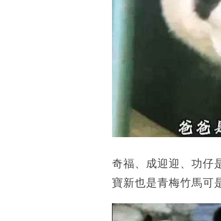
奇福、成迎迎、功仔
寶新也是青梅竹馬可