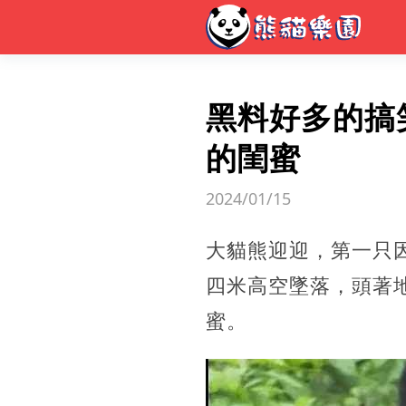
黑料好多的搞
的閨蜜
2024/01/15
大貓熊迎迎，第一只
四米高空墜落，頭著
蜜。