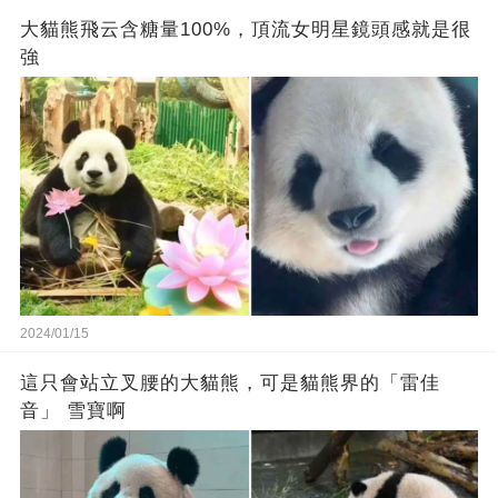
大貓熊飛云含糖量100%，頂流女明星鏡頭感就是很
強
2024/01/15
這只會站立叉腰的大貓熊，可是貓熊界的「雷佳
音」 雪寶啊