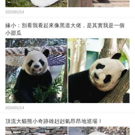
2024/01/14
緣小：別看我看起來‬像‬黑道‬大佬‬，是其實我是一個
小甜瓜‬
2024/01/14
頂流大貓熊小奇跡雄赳赳氣昂昂地巡場！