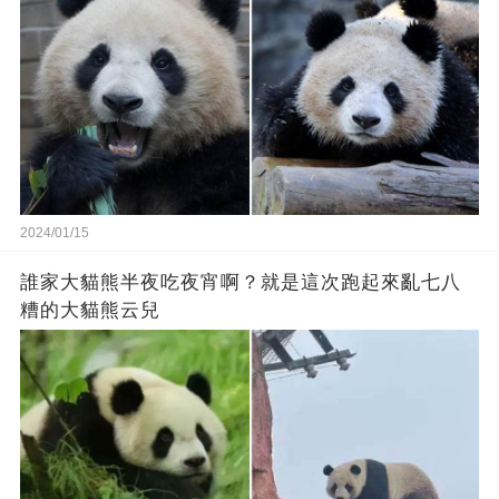
2024/01/15
誰家大貓熊半夜吃夜宵啊？就是這次跑起來亂七八
糟的大貓熊云兒