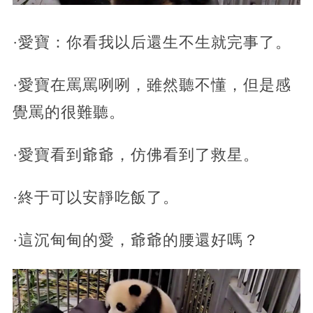
·愛寶：你看我以后還生不生就完事了。
·愛寶在罵罵咧咧，雖然聽不懂，但是感
覺罵的很難聽。
·愛寶看到爺爺，仿佛看到了救星。
·終于可以安靜吃飯了。
·這沉甸甸的愛，爺爺的腰還好嗎？