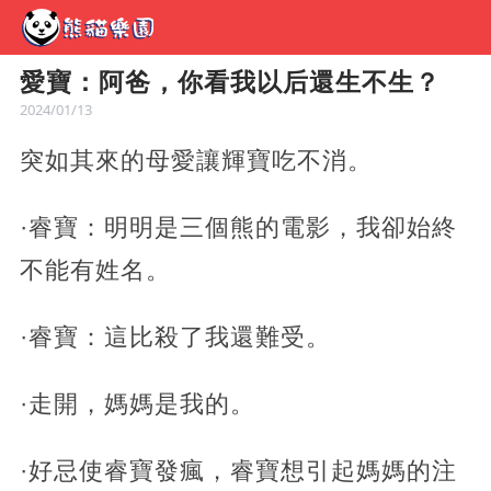
愛寶：阿爸，你看我以后還生不生？
2024/01/13
突如其來的母愛讓輝寶吃不消。
·睿寶：明明是三個熊的電影，我卻始終
不能有姓名。
·睿寶：這比殺了我還難受。
·走開，媽媽是我的。
·好忌使睿寶發瘋，睿寶想引起媽媽的注