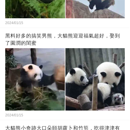
2024/01/15
黑料好多的搞笑男熊，大貓熊迎迎福氣超好，娶到
了園潤的閨蜜
2024/01/15
大貓熊小奇跡大口朵頤胡蘿卜和竹筍，吃得津津有