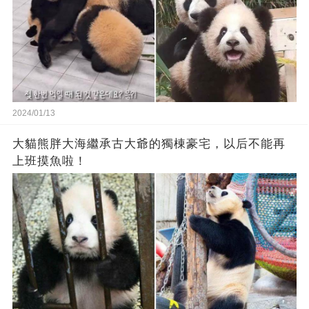
2024/01/13
大貓熊胖大海繼承古大爺的獨棟豪宅，以后不能再
上班摸魚啦！