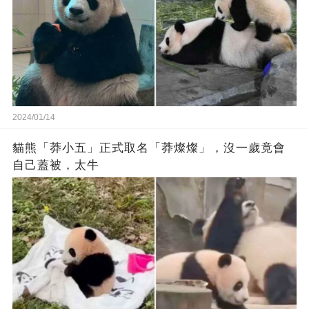
2024/01/14
貓熊「莽小五」正式取名「莽燦燦」，沒一歲竟會
自己蓋被，太牛