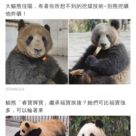
大貓熊佳陽，有著你所想不到的挖煤技術~別熊挖礦
他炸礦！
2024/01/13
貓熊「睿寶輝寶」繼承福寶挨揍？她們可比福寶強
多，可以輪著來