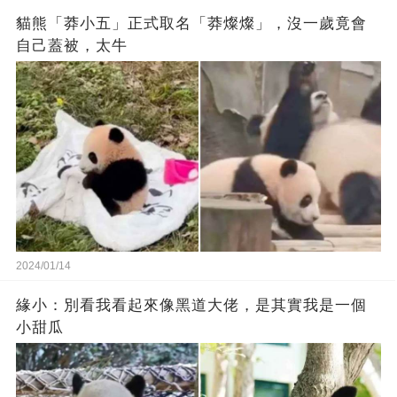
貓熊「莽小五」正式取名「莽燦燦」，沒一歲竟會
自己蓋被，太牛
2024/01/14
緣小：別看我看起來‬像‬黑道‬大佬‬，是其實我是一個
小甜瓜‬