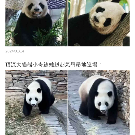
2024/01/14
頂流大貓熊小奇跡雄赳赳氣昂昂地巡場！