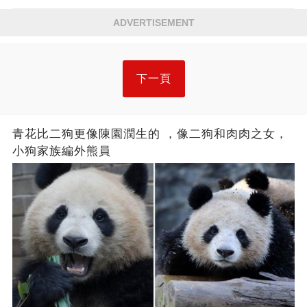
ADVERTISEMENT
下一頁
青花比二狗更像陳園潤生的 ​​，像二狗和肉肉之女，
小狗家族編外熊員