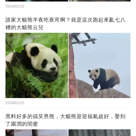
2024/01/15
誰家大貓熊半夜吃夜宵啊？就是這次跑起來亂七八
糟的大貓熊云兒
2024/01/15
黑料好多的搞笑男熊，大貓熊迎迎福氣超好，娶到
了園潤的閨蜜