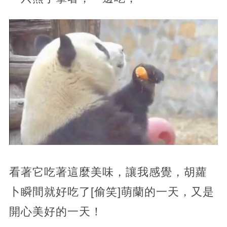
看著它吃著這麼美味，讓我感覺，胡蘿
卜瞬間就好吃了[偷笑]萌蘭的一天，又是
開心美好的一天！