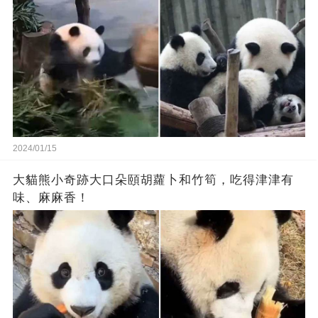
2024/01/15
大貓熊小奇跡大口朵頤胡蘿卜和竹筍，吃得津津有
味、麻麻香！