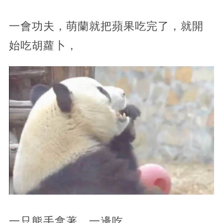
一會功夫，萌蘭就把蘋果吃完了，就開
始吃胡蘿卜，
一只熊手拿著，一邊吃，