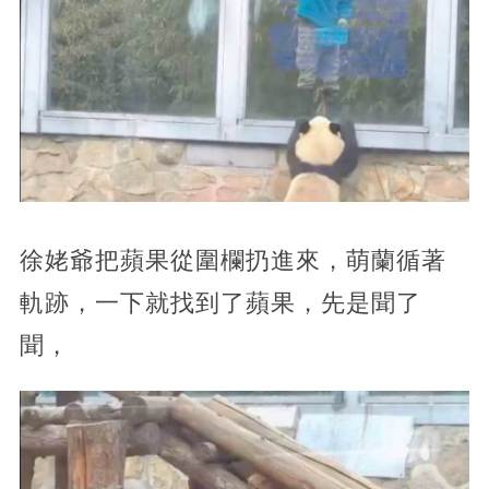
徐姥爺把蘋果從圍欄扔進來，萌蘭循著
軌跡，一下就找到了蘋果，先是聞了
聞，