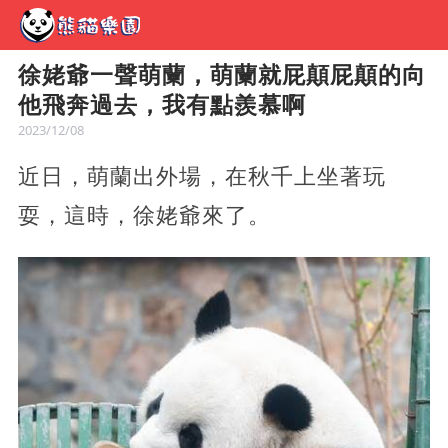
徐姥爺一聲萌蘭，萌蘭就屁顛屁顛的向
他飛奔過去，我有點羨慕啊
2023/12/08
近日，萌蘭出外場，在秋千上坐著玩
耍，這時，徐姥爺來了。