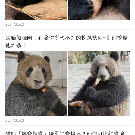
2024/01/13
大貓熊佳陽，有著你所想不到的挖煤技術~別熊挖礦
他炸礦！
2024/01/13
貓熊「睿寶輝寶」繼承福寶挨揍？她們可比福寶強