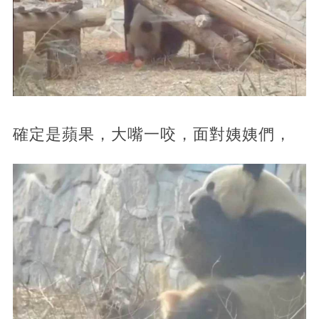
確定是蘋果，大嘴一咬，面對姨姨們，