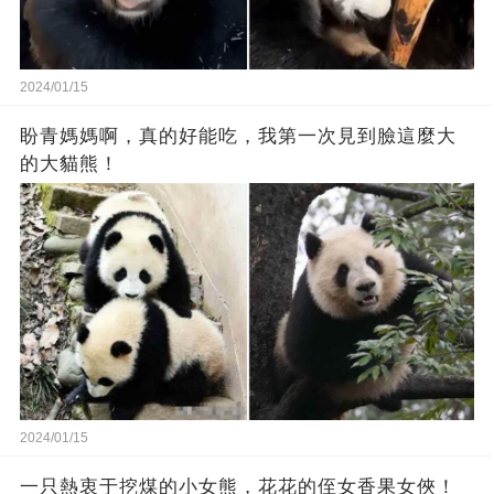
2024/01/15
盼青媽媽啊，真的好能吃，我第一次見到臉這麼大
的大貓熊！
2024/01/15
一只熱衷于挖煤的小女熊，花花的侄女香果女俠！