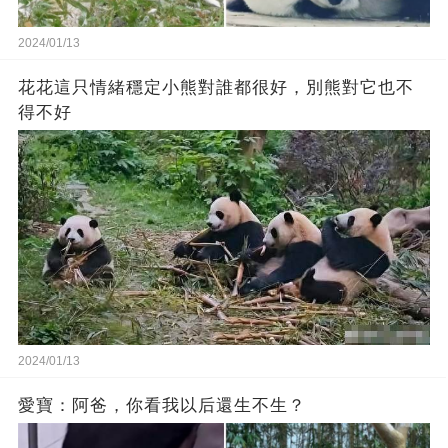
2024/01/13
花花這只情緒穩定小熊對誰都很好，別熊對它也不
得不好
2024/01/13
愛寶：阿爸，你看我以后還生不生？