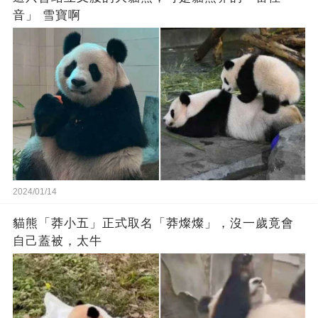
音」 雪寶啊
2024/01/14
貓熊「莽小五」正式取名「莽燦燦」，沒一歲竟會
自己蓋被，太牛