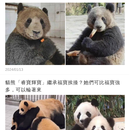
2024/01/13
貓熊「睿寶輝寶」繼承福寶挨揍？她們可比福寶強
多，可以輪著來