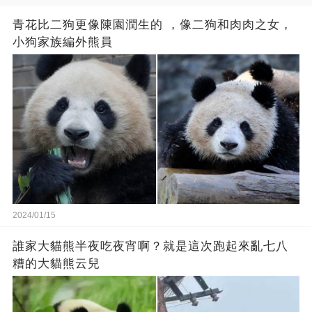
青花比二狗更像陳園潤生的 ​​，像二狗和肉肉之女，
小狗家族編外熊員
2024/01/15
誰家大貓熊半夜吃夜宵啊？就是這次跑起來亂七八
糟的大貓熊云兒