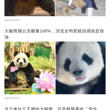
2024/01/15
大貓熊飛云含糖量100%，頂流女明星鏡頭感就是很
強
2024/01/15
這只會站立叉腰的大貓熊，可是貓熊界的「雷佳