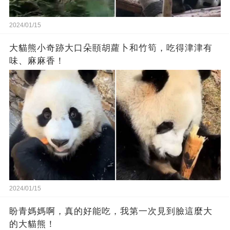
2024/01/15
大貓熊小奇跡大口朵頤胡蘿卜和竹筍，吃得津津有
味、麻麻香！
2024/01/15
盼青媽媽啊，真的好能吃，我第一次見到臉這麼大
的大貓熊！