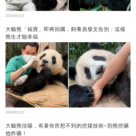
2024/01/13
大貓熊「福寶」即將回國，飼養員發文告別：這樣
熊生才能幸福
2024/01/13
大貓熊佳陽，有著你所想不到的挖煤技術~別熊挖礦
他炸礦！