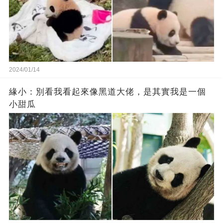
2024/01/14
緣小：別看我看起來‬像‬黑道‬大佬‬，是其實我是一個
小甜瓜‬