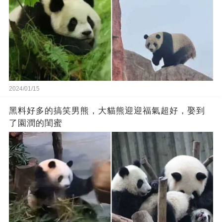
2024/01/15
黑料好多的搞笑男熊，大貓熊迎迎福氣超好，娶到
了園潤的閨蜜