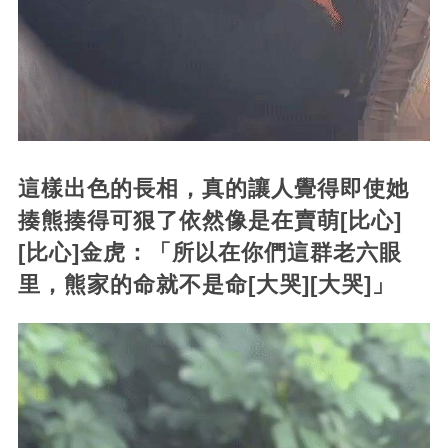
這樣出色的長相，真的讓人覺得即使她
揍熊揍得可狠了依然像是在賣萌[比心]
[比心]金虎：「所以在你們這群老六眼
里，熊家的命就不是命[大哭][大哭]」