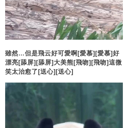
雖然…但是飛云好可愛啊[愛慕][愛慕]好
漂亮[舔屏][舔屏]大美熊[飛吻][飛吻]這微
笑太治愈了[送心][送心]