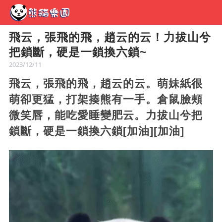
飛云，張飛的飛，趙云的云！力拔山兮
把鎖斷，硬是一鎖換六鎖~
2023/12/11
飛云，張飛的飛，趙云的云。萌妹紙很
萌卻更猛，打架揍熊有一手。倉鼠臉頰
微笑唇，能吃愛睡變肥云。力拔山兮把
鎖斷，硬是一鎖換六鎖[加油][加油]