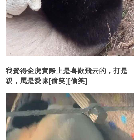
我覺得金虎實際上是喜歡飛云的，打是
親，罵是愛嘛[偷笑][偷笑]