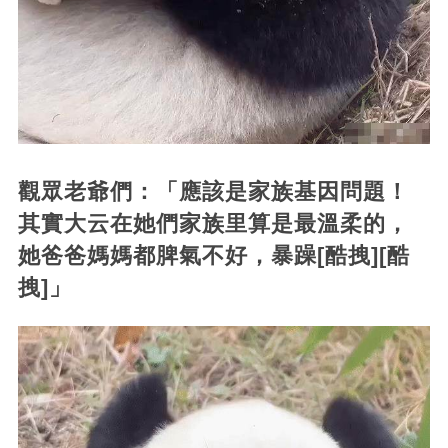
觀眾老爺們：「應該是家族基因問題！
其實大云在她們家族里算是最溫柔的，
她爸爸媽媽都脾氣不好，暴躁[酷拽][酷
拽]」