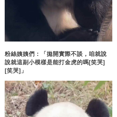
粉絲姨姨們：「拋開實際不談，咱就說
說就這副小模樣是能打金虎的嗎[笑哭]
[笑哭]」