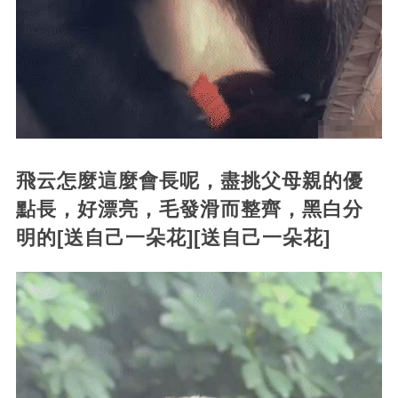
飛云怎麼這麼會長呢，盡挑父母親的優
點長，好漂亮，毛發滑而整齊，黑白分
明的[送自己一朵花][送自己一朵花]