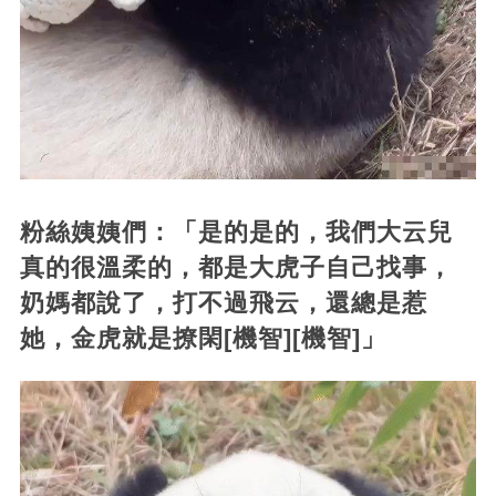
粉絲姨姨們：「是的是的，我們大云兒
真的很溫柔的，都是大虎子自己找事，
奶媽都說了，打不過飛云，還總是惹
她，金虎就是撩閑[機智][機智]」