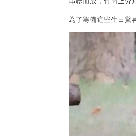
串聯而成，竹筒上分
為了籌備這些生日驚