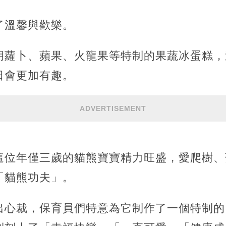
了溫馨與歡樂。
胡蘿卜、蘋果、火龍果等特制的果蔬冰蛋糕，
日會更加有趣。
ADVERTISEMENT
這位年僅三歲的貓熊寶寶精力旺盛，愛爬樹、
「貓熊功夫」。
出心裁，保育員們特意為它制作了一個特制的