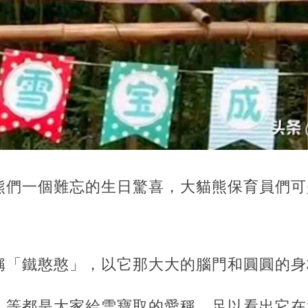
熊們一個難忘的生日驚喜，大貓熊保育員們可
稱「鐵憨憨」，以它那大大的腦門和圓圓的身
」等都是大家給雪寶取的愛稱，足以看出它在