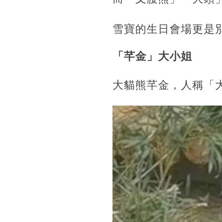
雪寶的生日會場更是
「芊金」大小姐
大貓熊芊金，人稱「