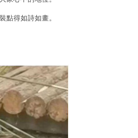
裝點得如詩如畫。