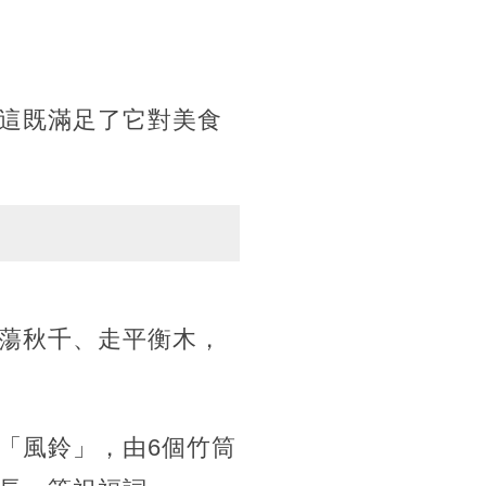
這既滿足了它對美食
蕩秋千、走平衡木，
「風鈴」，由6個竹筒