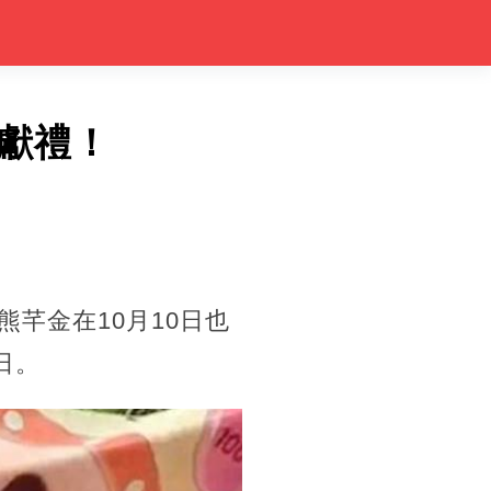
獻禮！
熊芊金在10月10日也
日。