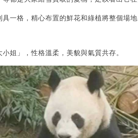
別具一格，精心布置的鮮花和綠植將整個場地
大小姐」，性格溫柔，美貌與氣質共存。