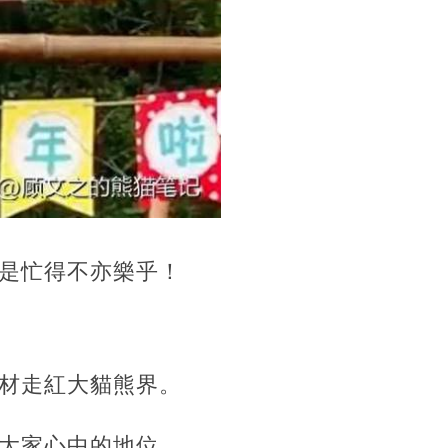
是忙得不亦樂乎！
材走紅大貓熊界。
大家心中的地位。