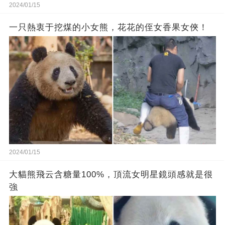
2024/01/15
一只熱衷于挖煤的小女熊，花花的侄女香果女俠！
2024/01/15
大貓熊飛云含糖量100%，頂流女明星鏡頭感就是很
強