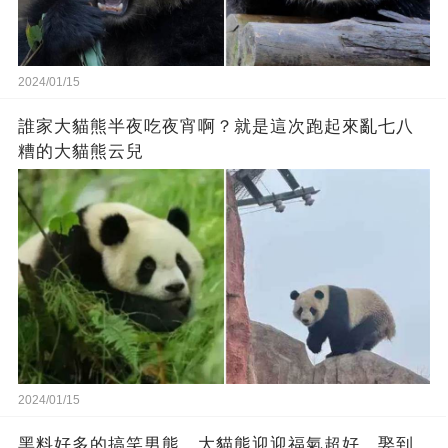
2024/01/15
誰家大貓熊半夜吃夜宵啊？就是這次跑起來亂七八
糟的大貓熊云兒
2024/01/15
黑料好多的搞笑男熊，大貓熊迎迎福氣超好，娶到