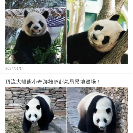
2024/01/14
頂流大貓熊小奇跡雄赳赳氣昂昂地巡場！