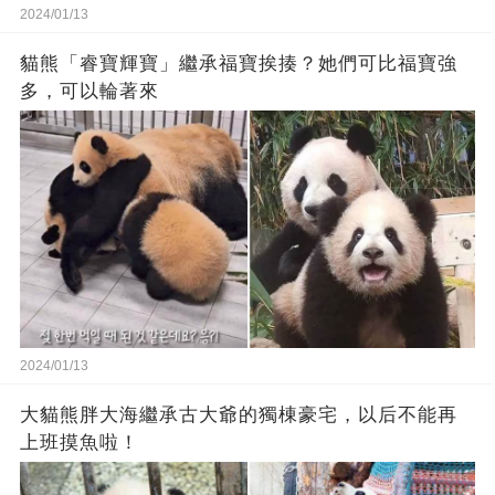
2024/01/13
貓熊「睿寶輝寶」繼承福寶挨揍？她們可比福寶強
多，可以輪著來
2024/01/13
大貓熊胖大海繼承古大爺的獨棟豪宅，以后不能再
上班摸魚啦！