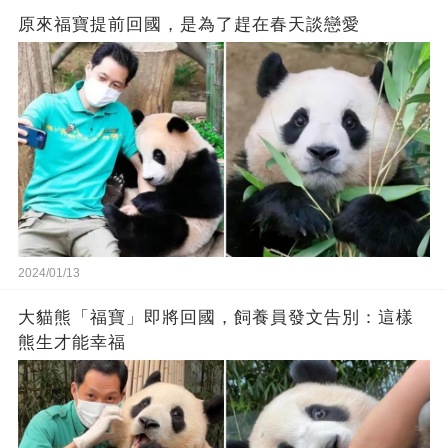
原來福寶提前回國，是為了趕在春天談戀愛
2024/01/13
大貓熊「福寶」即將回國，飼養員發文告別：這樣
熊生才能幸福