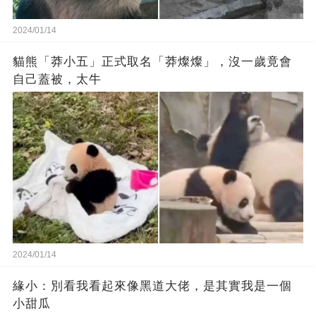
2024/01/14
貓熊「莽小五」正式取名「莽燦燦」，沒一歲竟會
自己蓋被，太牛
2024/01/14
緣小：別看我看起來‬像‬黑道‬大佬‬，是其實我是一個
小甜瓜‬