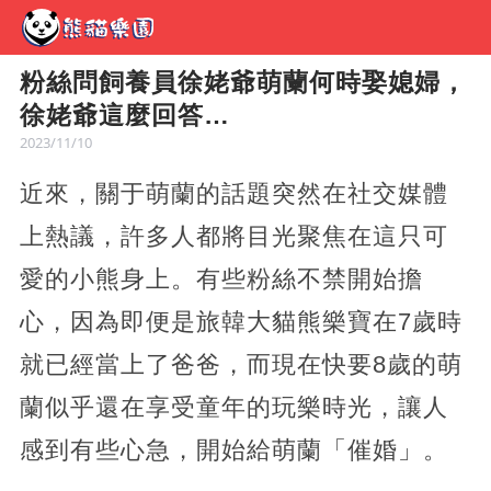
粉絲問飼養員徐姥爺萌蘭何時娶媳婦，
徐姥爺這麼回答…
2023/11/10
近來，關于萌蘭的話題突然在社交媒體
上熱議，許多人都將目光聚焦在這只可
愛的小熊身上。有些粉絲不禁開始擔
心，因為即便是旅韓大貓熊樂寶在7歲時
就已經當上了爸爸，而現在快要8歲的萌
蘭似乎還在享受童年的玩樂時光，讓人
感到有些心急，開始給萌蘭「催婚」。