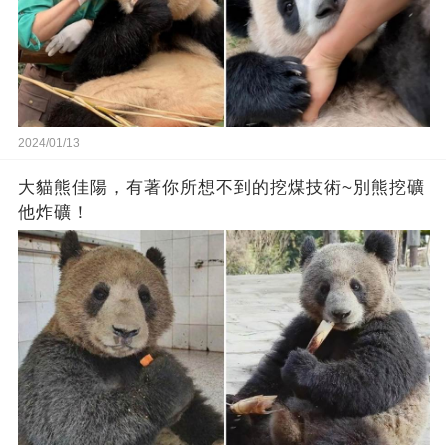
2024/01/13
大貓熊佳陽，有著你所想不到的挖煤技術~別熊挖礦
他炸礦！