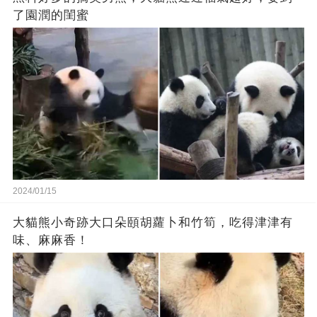
了園潤的閨蜜
2024/01/15
大貓熊小奇跡大口朵頤胡蘿卜和竹筍，吃得津津有
味、麻麻香！