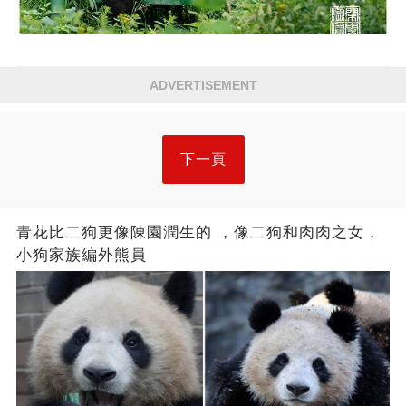
ADVERTISEMENT
下一頁
青花比二狗更像陳園潤生的 ​​，像二狗和肉肉之女，
小狗家族編外熊員