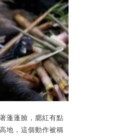
著蓬蓬臉，腮紅有點
高地，這個動作被稱