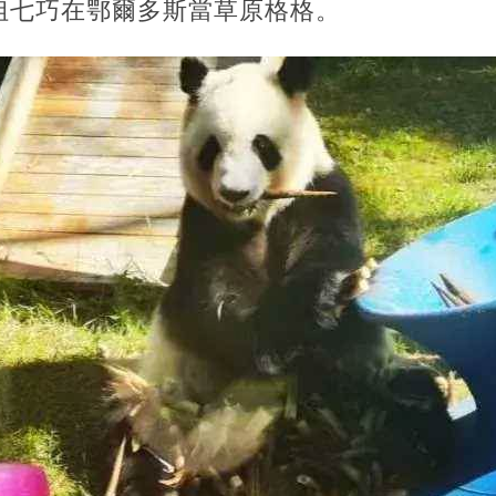
姐七巧在鄂爾多斯當草原格格。