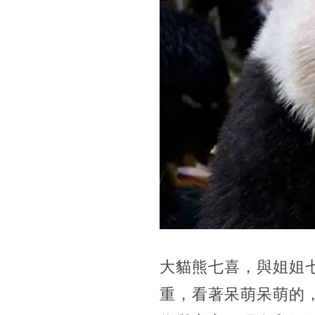
大貓熊七喜，與姐姐
重，看著呆萌呆萌的