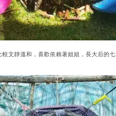
比較文靜溫和，喜歡依賴著姐姐，長大后的七
。