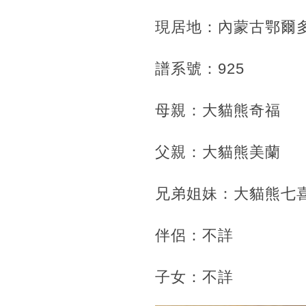
現居地：內蒙古鄂爾
譜系號：925
母親：大貓熊奇福
父親：大貓熊美蘭
兄弟姐妹：大貓熊七
伴侶：不詳
子女：不詳