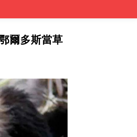
鄂爾多斯當草