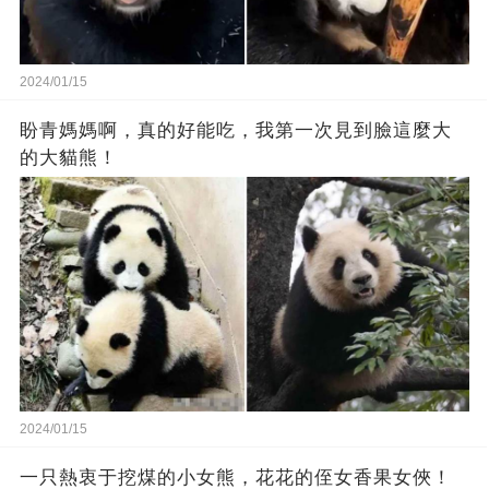
2024/01/15
盼青媽媽啊，真的好能吃，我第一次見到臉這麼大
的大貓熊！
2024/01/15
一只熱衷于挖煤的小女熊，花花的侄女香果女俠！