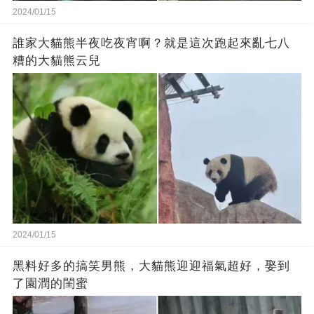
2024/01/15
誰家大貓熊半夜吃夜宵啊？就是這次跑起來亂七八
糟的大貓熊云兒
2024/01/15
黑料好多的搞笑男熊，大貓熊迎迎福氣超好，娶到
了園潤的閨蜜