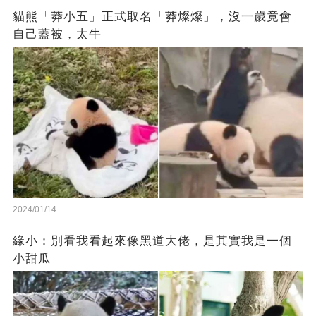
貓熊「莽小五」正式取名「莽燦燦」，沒一歲竟會
自己蓋被，太牛
2024/01/14
緣小：別看我看起來‬像‬黑道‬大佬‬，是其實我是一個
小甜瓜‬