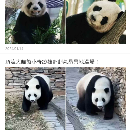
2024/01/14
頂流大貓熊小奇跡雄赳赳氣昂昂地巡場！