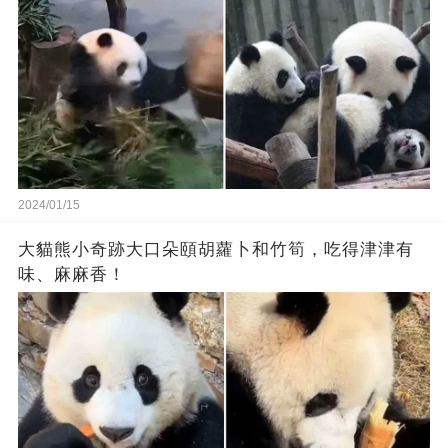
2024/01/15
大貓熊小奇跡大口朵頤胡蘿卜和竹筍，吃得津津有
味、麻麻香！