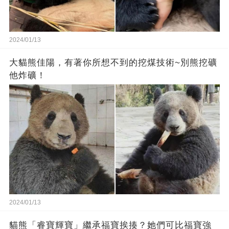
2024/01/13
大貓熊佳陽，有著你所想不到的挖煤技術~別熊挖礦
他炸礦！
2024/01/13
貓熊「睿寶輝寶」繼承福寶挨揍？她們可比福寶強