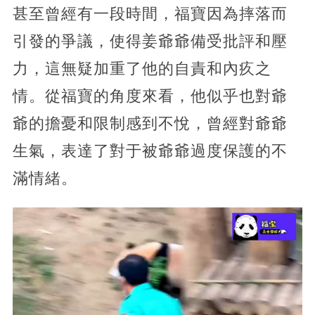
甚至曾經有一段時間，福寶因為摔落而
引發的爭議，使得姜爺爺備受批評和壓
力，這無疑加重了他的自責和內疚之
情。從福寶的角度來看，他似乎也對爺
爺的擔憂和限制感到不悅，曾經對爺爺
生氣，表達了對于被爺爺過度保護的不
滿情緒。