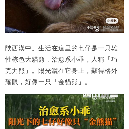
陜西漢中。生活在這里的七仔是一只雄
性棕色大貓熊，治愈系小乖，人稱「巧
克力熊」。陽光灑在它身上，顯得格外
耀眼，好像一只「金貓熊」。