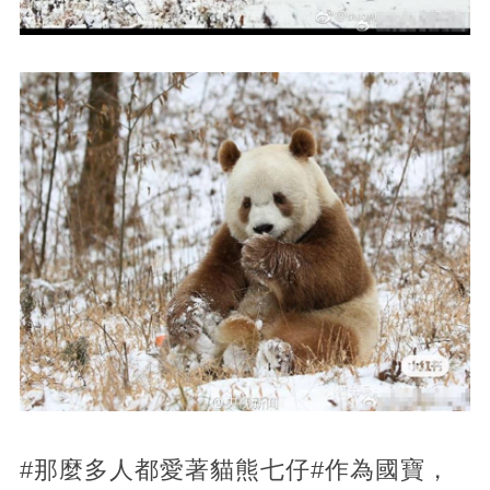
#那麼多人都愛著貓熊七仔#作為國寶，