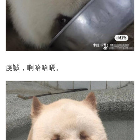
虔誠，啊哈哈嗝。