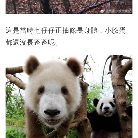
這是當時七仔仔正抽條長身體，小臉蛋
都還沒長蓬蓬呢。