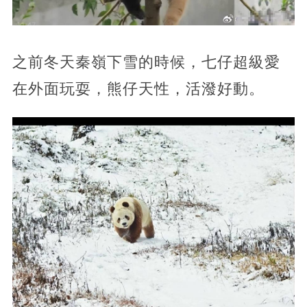
之前冬天秦嶺下雪的時候，七仔超級愛
在外面玩耍，熊仔天性，活潑好動。