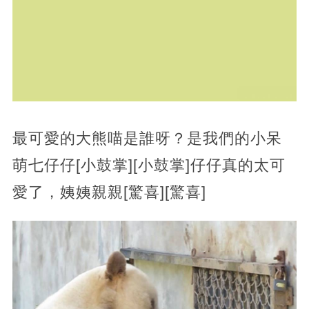
最可愛的大熊喵是誰呀？是我們的小呆
萌七仔仔[小鼓掌][小鼓掌]仔仔真的太可
愛了，姨姨親親[驚喜][驚喜]