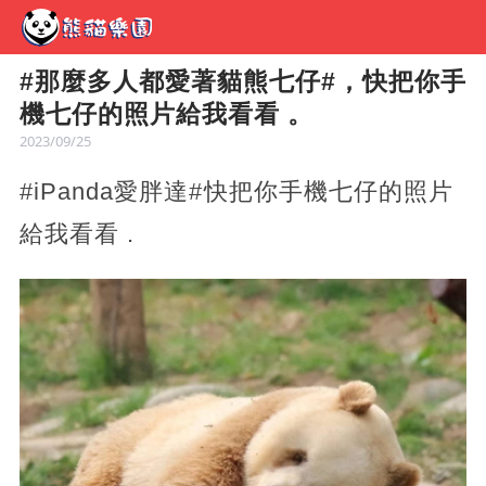
#那麼多人都愛著貓熊七仔#，快把你手
機七仔的照片給我看看 。
2023/09/25
#iPanda愛胖達#快把你手機七仔的照片
給我看看 .