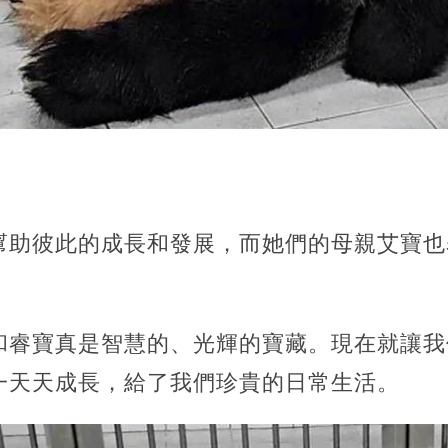
，
幫助彼此的成長和發展，而她們的母親艾寶也
和睿寶真是智慧的、光輝的寶藏。現在就讓我
一天天成長，給了我們珍貴的日常生活。