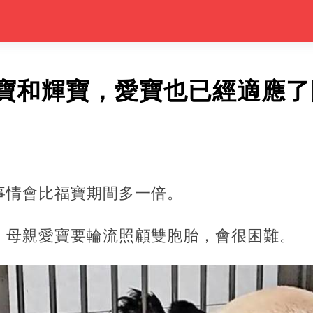
寶和輝寶，愛寶也已經適應了
事情會比福寶期間多一倍。
，母親愛寶要輪流照顧雙胞胎，會很困難。