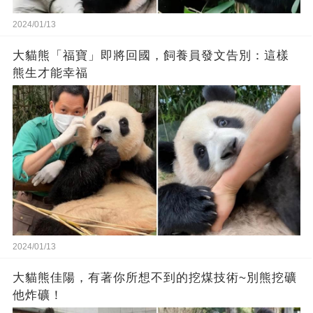
2024/01/13
大貓熊「福寶」即將回國，飼養員發文告別：這樣
熊生才能幸福
2024/01/13
大貓熊佳陽，有著你所想不到的挖煤技術~別熊挖礦
他炸礦！