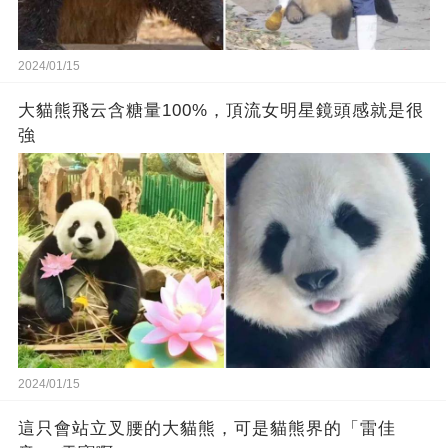
2024/01/15
大貓熊飛云含糖量100%，頂流女明星鏡頭感就是很
強
2024/01/15
這只會站立叉腰的大貓熊，可是貓熊界的「雷佳