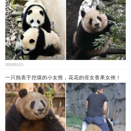
2024/01/15
一只熱衷于挖煤的小女熊，花花的侄女香果女俠！