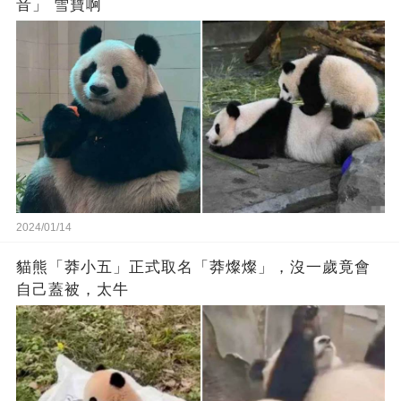
音」 雪寶啊
2024/01/14
貓熊「莽小五」正式取名「莽燦燦」，沒一歲竟會
自己蓋被，太牛