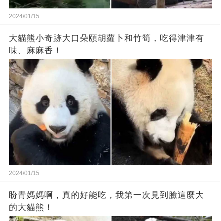
2024/01/15
大貓熊小奇跡大口朵頤胡蘿卜和竹筍，吃得津津有
味、麻麻香！
2024/01/15
盼青媽媽啊，真的好能吃，我第一次見到臉這麼大
的大貓熊！