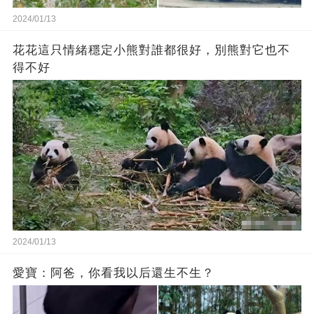
2024/01/13
花花這只情緒穩定小熊對誰都很好，別熊對它也不
得不好
2024/01/13
愛寶：阿爸，你看我以后還生不生？