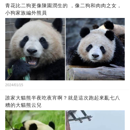
青花比二狗更像陳園潤生的 ​​，像二狗和肉肉之女，
小狗家族編外熊員
2024/01/15
誰家大貓熊半夜吃夜宵啊？就是這次跑起來亂七八
糟的大貓熊云兒