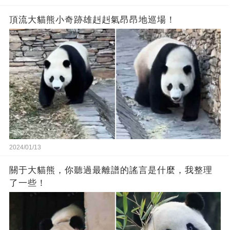
頂流大貓熊小奇跡雄赳赳氣昂昂地巡場！
2024/01/13
關于大貓熊，你聽過最離譜的謠言是什麼，我整理
了一些！