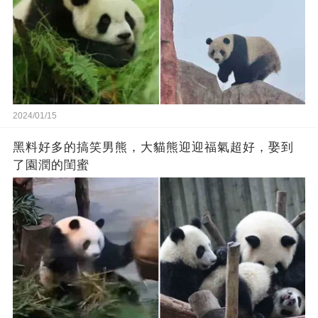
2024/01/15
黑料好多的搞笑男熊，大貓熊迎迎福氣超好，娶到
了園潤的閨蜜