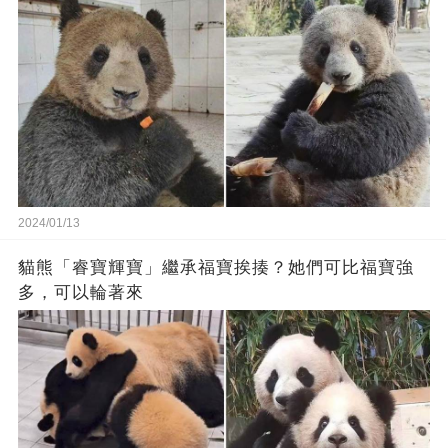
2024/01/13
貓熊「睿寶輝寶」繼承福寶挨揍？她們可比福寶強
多，可以輪著來