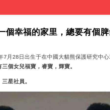
一個幸福的家里，總要有個脾
12年7月28日出生于在中國大貓熊保護研究中
三個‬女兒‬福寶‬，睿‬寶‬，輝‬寶‬。
，三星‬社員‬。