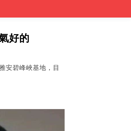
氣好的
心雅安碧峰峽基地，目