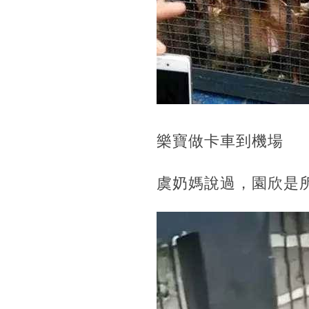
樂寶做卡車到機場
虞奶媽說過，園欣是