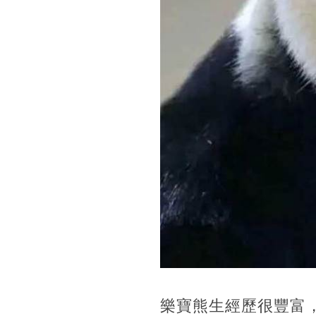
樂寶‬熊生經歷很豐富