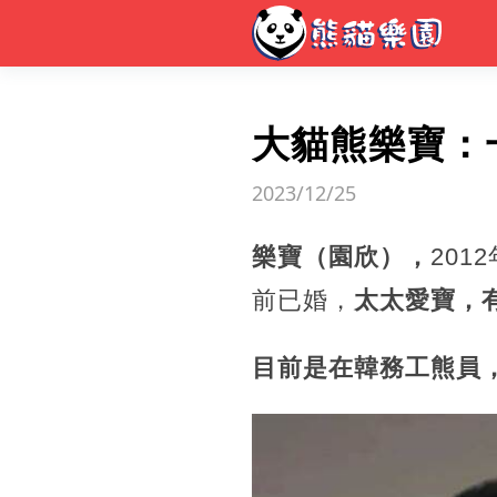
大貓熊樂寶：
2023/12/25
‬樂寶‬（園欣‬），
20
前已婚，
太太‬愛寶‬，有
目前是‬在韓‬務工‬熊‬員‬