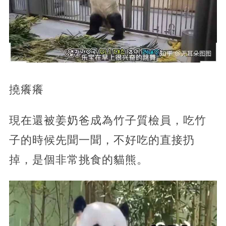
撓癢癢
現在還被姜奶爸成為竹子質檢員，吃竹
子的時候先聞一聞，不好吃的直接扔
掉，是個非常挑食的貓熊。