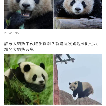
2024/01/15
誰家大貓熊半夜吃夜宵啊？就是這次跑起來亂七八
糟的大貓熊云兒