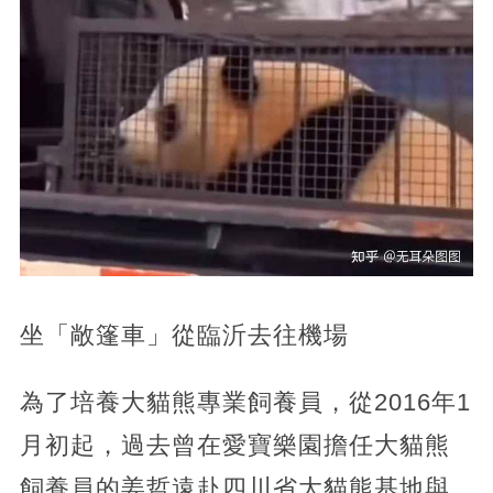
坐「敞篷車」從臨沂去往機場
為了培養大貓熊專業飼養員，從2016年1
月初起，過去曾在愛寶樂園擔任大貓熊
飼養員的姜哲遠赴四川省大貓熊基地與