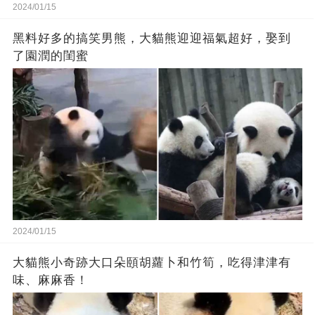
2024/01/15
黑料好多的搞笑男熊，大貓熊迎迎福氣超好，娶到
了園潤的閨蜜
2024/01/15
大貓熊小奇跡大口朵頤胡蘿卜和竹筍，吃得津津有
味、麻麻香！