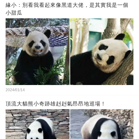
緣小：別看我看起來‬像‬黑道‬大佬‬，是其實我是一個
小甜瓜‬
2024/01/14
頂流大貓熊小奇跡雄赳赳氣昂昂地巡場！