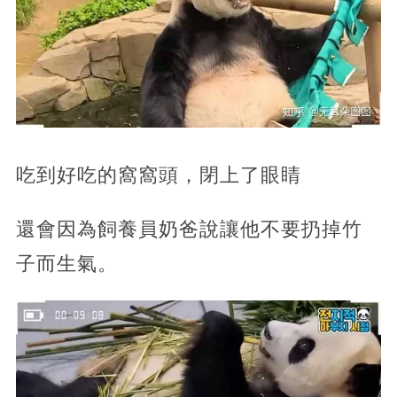
吃到好吃的窩窩頭，閉上了眼睛
還會因為飼養員奶爸說讓他不要扔掉竹
子而生氣。