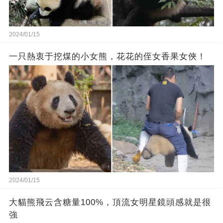
2024/01/15
一只熱衷于挖煤的小女熊，花花的侄女香果女俠！
2024/01/15
大貓熊飛云含糖量100%，頂流女明星鏡頭感就是很
強