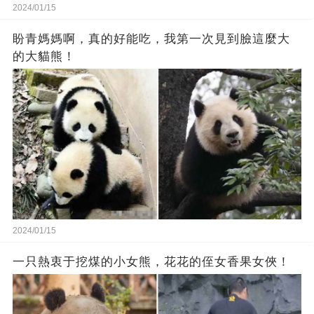
2024/01/15
盼青媽媽啊，真的好能吃，我第一次見到臉這麼大
的大貓熊！
2024/01/15
一只熱衷于挖煤的小女熊，花花的侄女香果女俠！