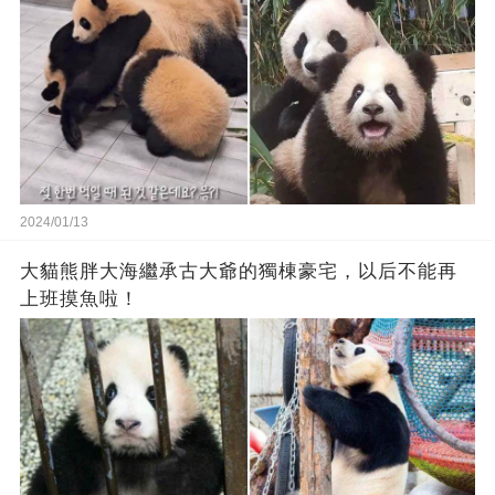
2024/01/13
大貓熊胖大海繼承古大爺的獨棟豪宅，以后不能再
上班摸魚啦！