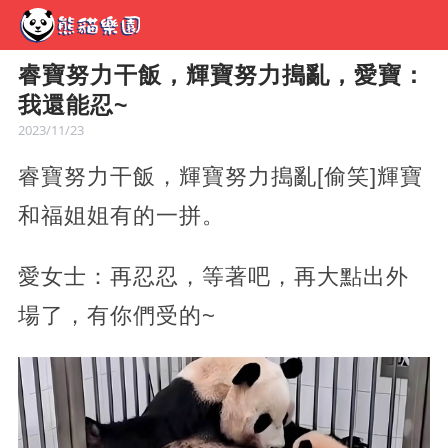
睿寶努力干飯，輝寶努力搗亂，愛寶：
我還能忍~
2023/11/23
睿寶努力干飯，輝寶努力搗亂[偷笑]輝寶
和福姐姐有的一拼。
愛女士：再忍忍，等著吧，再大點出外
場了，有你們受的~