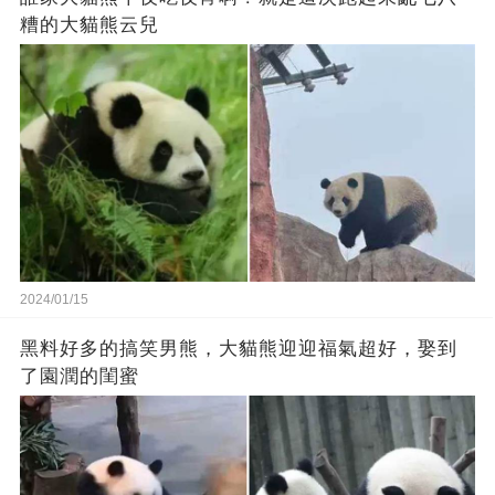
糟的大貓熊云兒
2024/01/15
黑料好多的搞笑男熊，大貓熊迎迎福氣超好，娶到
了園潤的閨蜜