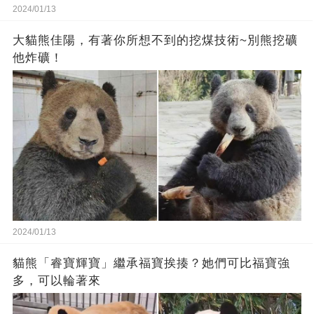
2024/01/13
大貓熊佳陽，有著你所想不到的挖煤技術~別熊挖礦
他炸礦！
2024/01/13
貓熊「睿寶輝寶」繼承福寶挨揍？她們可比福寶強
多，可以輪著來