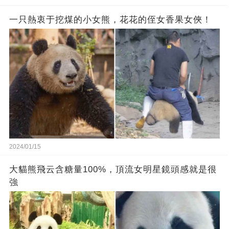
一只熱衷于挖煤的小女熊，花花的侄女香果女俠！
2024/01/15
大貓熊飛云含糖量100%，頂流女明星鏡頭感就是很
強