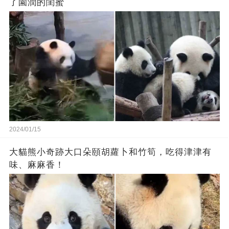
了園潤的閨蜜
2024/01/15
大貓熊小奇跡大口朵頤胡蘿卜和竹筍，吃得津津有
味、麻麻香！