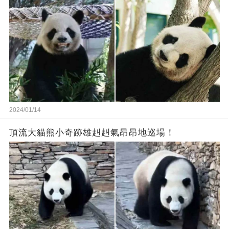
2024/01/14
頂流大貓熊小奇跡雄赳赳氣昂昂地巡場！