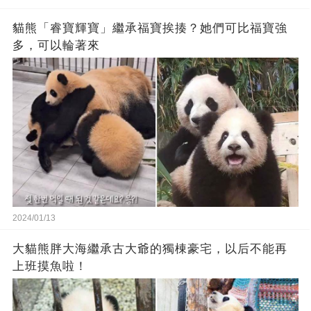
貓熊「睿寶輝寶」繼承福寶挨揍？她們可比福寶強
多，可以輪著來
2024/01/13
大貓熊胖大海繼承古大爺的獨棟豪宅，以后不能再
上班摸魚啦！