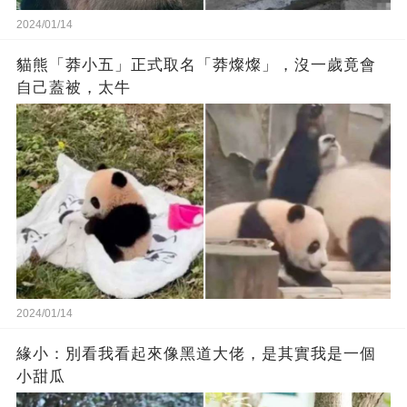
2024/01/14
貓熊「莽小五」正式取名「莽燦燦」，沒一歲竟會
自己蓋被，太牛
2024/01/14
緣小：別看我看起來‬像‬黑道‬大佬‬，是其實我是一個
小甜瓜‬