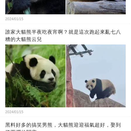
2024/01/15
誰家大貓熊半夜吃夜宵啊？就是這次跑起來亂七八
糟的大貓熊云兒
2024/01/15
黑料好多的搞笑男熊，大貓熊迎迎福氣超好，娶到