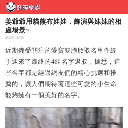
姜爺爺用貓熊布娃娃，飾演與妹妹的相
處場景~
2023/09/26
近期備受關注的愛寶雙胞胎取名事件終
于迎來了最終的4組名字選取，據悉，這
些名字都是經過網友們的精心挑選和推
薦的，讓人們期待著這些可愛的小生命
能夠擁有一個美好的名字。