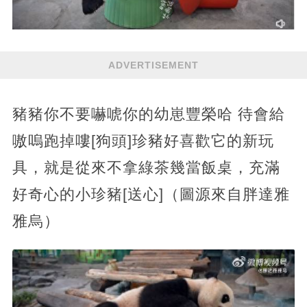
ADVERTISEMENT
豬豬你不要嚇唬你的幼崽豐榮哈 待會給
嗷嗚跑掉嘍[狗頭]珍豬好喜歡它的新玩
具，就是從來不拿綠茶幾當飯桌，充滿
好奇心的小珍豬[送心]（圖源來自胖達雅
雅烏）