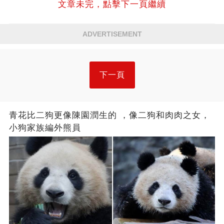
文章未完，點擊下一頁繼續
ADVERTISEMENT
下一頁
青花比二狗更像陳園潤生的 ​​，像二狗和肉肉之女，
小狗家族編外熊員