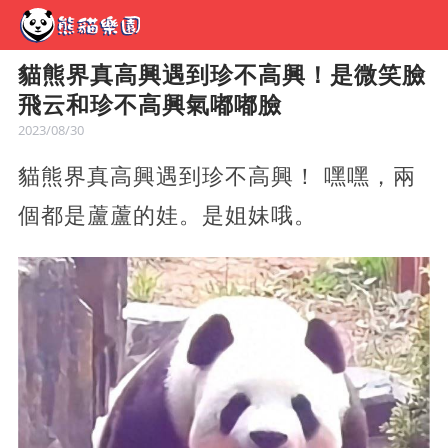
貓熊界真高興遇到珍不高興！是​​微笑臉
飛云和珍不高興氣嘟嘟臉
2023/08/30
貓熊界真高興遇到珍不高興！ ​嘿嘿，兩
個都是蘆蘆的娃。是姐妹哦。