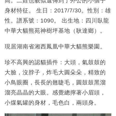
高。二娃也貌似遺傳到了外公的小個子
身材特征。 生日：2017/7/30。性別：雄
性。譜系號：1090。 出生地：四川臥龍
中華大貓熊苑神樹坪基地（耿達鄉）。
現居湖南省湘西鳳凰中華大貓熊樂園。
珍不高興的認貓插件：大頭，氣鼓鼓的
大臉，沒脖子，炸毛大圓朵朵，精致的
小鳥眼圈，長長的翹睫毛，圓鼓鼓黑溜
溜亮晶晶的大眼。感覺總擰著小眉頭，
小煤氣罐的身材，毛色白，兩頭身。