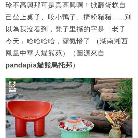
​珍不高興那可是真高興啊！掀翻蛋糕自
己坐上桌子、咬小鴨子、擠粉豬豬......別
以為我沒看到，凳子里擺的字是「老子
今天」哈哈哈哈，霸氣慘了 （湖南湘西
鳳凰中華大貓熊苑）（圖源來自
pandapia貓熊烏托邦
）