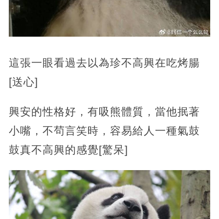
這張一眼看過去以為珍不高興在吃烤腸
[送心]
興安的性格好，有吸熊體質，當他抿著
小嘴，不茍言笑時，容易給人一種氣鼓
鼓真不高興的感覺[驚呆]