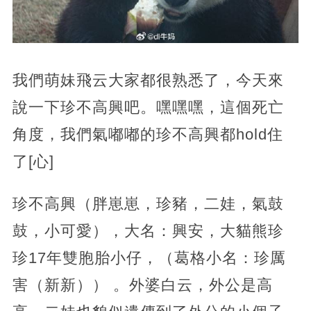
我們萌妹飛云大家都很熟悉了，今天來
說一下珍不高興吧。嘿嘿嘿，這個死亡
角度，我們氣嘟嘟的珍不高興都hold住
了[心]
珍不高興（胖崽崽，珍豬，二娃，氣鼓
鼓，小可愛），大名：興安，大貓熊珍
珍17年雙胞胎小仔，（葛格小名：珍厲
害（新新）） 。外婆白云，外公是高