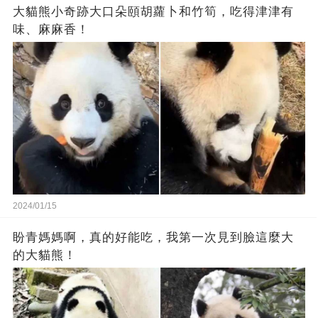
大貓熊小奇跡大口朵頤胡蘿卜和竹筍，吃得津津有
味、麻麻香！
2024/01/15
盼青媽媽啊，真的好能吃，我第一次見到臉這麼大
的大貓熊！