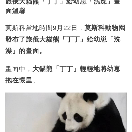
旅俄大貓熊「丁丁」給幼崽「洗澡」畫
面溫馨
莫斯科當地時間9月22日，
莫斯科動物園
發布了旅俄大貓熊「丁丁」給幼崽「洗
澡」的畫面。
畫面中，
大貓熊「丁丁」輕輕地將幼崽
抱在懷里
。