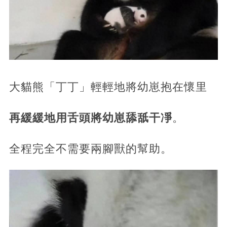
大貓熊「丁丁」輕輕地將幼崽抱在懷里
再緩緩地用舌頭將幼崽舔舐干凈
。
全程完全不需要兩腳獸的幫助。