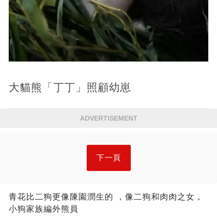
大貓熊「丁丁」照顧幼崽
ADVERTISEMENT
下一頁
青花比二狗更像陳園潤生的 ​​，像二狗和肉肉之女，
小狗家族編外熊員