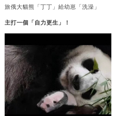
旅俄大貓熊「丁丁」給幼崽「洗澡」
主打一個「自力更生」！