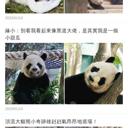
2024/01/14
緣小：別看我看起來‬像‬黑道‬大佬‬，是其實我是一個
小甜瓜‬
2024/01/14
頂流大貓熊小奇跡雄赳赳氣昂昂地巡場！