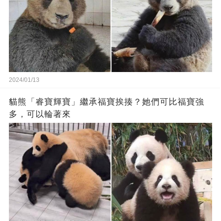
2024/01/13
貓熊「睿寶輝寶」繼承福寶挨揍？她們可比福寶強
多，可以輪著來