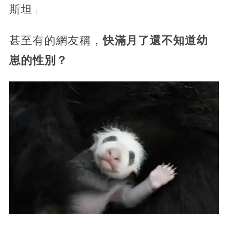
斯坦」
甚至有的網友稱，
快滿月了還不知道幼
崽的性別？