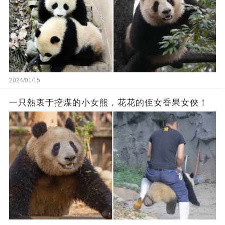
2024/01/15
一只熱衷于挖煤的小女熊，花花的侄女香果女俠！