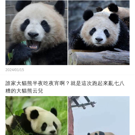
2024/01/15
誰家大貓熊半夜吃夜宵啊？就是這次跑起來亂七八
糟的大貓熊云兒