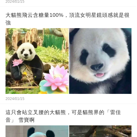
2024/01/15
大貓熊飛云含糖量100%，頂流女明星鏡頭感就是很
強
2024/01/15
這只會站立叉腰的大貓熊，可是貓熊界的「雷佳
音」 雪寶啊