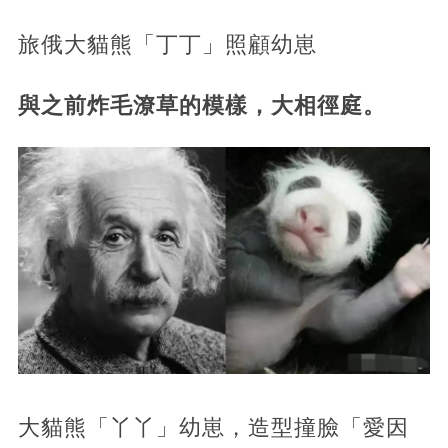
旅俄大貓熊「丁丁」照顧幼崽
與之前炸毛潦草的模樣，大相徑庭。
大貓熊「丫丫」幼崽，造型撞臉「愛因