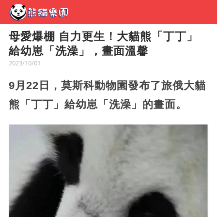
母愛爆棚 自力更生！大貓熊「丁丁」
給幼崽「洗澡」，畫面溫馨
2023/10/01
9月22日，莫斯科動物園發布了旅俄大貓
熊「丁丁」給幼崽「洗澡」的畫面。