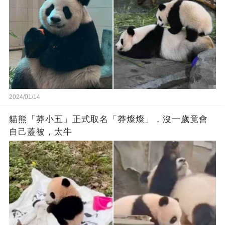
2024/01/14
貓熊「莽小五」正式取名「莽燦燦」，沒一歲竟會
自己蓋被，太牛