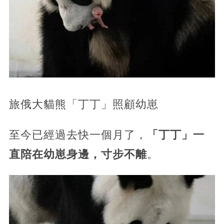
旅俄大貓熊「丁丁」照顧幼崽
至今已經過去快一個月了，
「丁丁」一
直陪在幼崽身邊，寸步不離
。