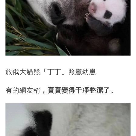
旅俄大貓熊「丁丁」照顧幼崽
有的網友稱
，寶寶變得干凈整潔了。