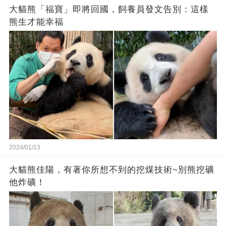
大貓熊「福寶」即將回國，飼養員發文告別：這樣
熊生才能幸福
2024/01/13
大貓熊佳陽，有著你所想不到的挖煤技術~別熊挖礦
他炸礦！