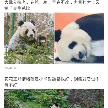
大飛云抗老走在第一線，青春不改，力量強大！又
稱「金剛芭比」
2024/01/13
花花這只情緒穩定小熊對誰都很好，別熊對它也不
得不好