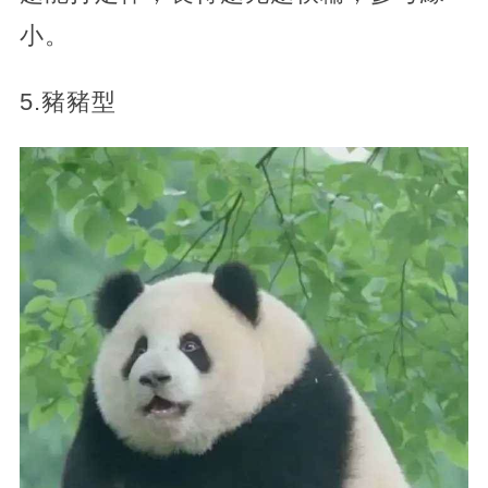
小。
5.豬豬型