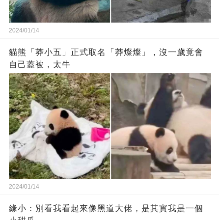
2024/01/14
貓熊「莽小五」正式取名「莽燦燦」，沒一歲竟會
自己蓋被，太牛
2024/01/14
緣小：別看我看起來‬像‬黑道‬大佬‬，是其實我是一個