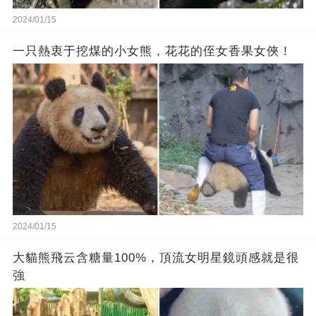
2024/01/15
一只熱衷于挖煤的小女熊，花花的侄女香果女俠！
2024/01/15
大貓熊飛云含糖量100%，頂流女明星鏡頭感就是很
強