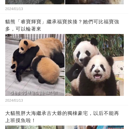
2024/01/13
貓熊「睿寶輝寶」繼承福寶挨揍？她們可比福寶強
多，可以輪著來
2024/01/13
大貓熊胖大海繼承古大爺的獨棟豪宅，以后不能再
上班摸魚啦！