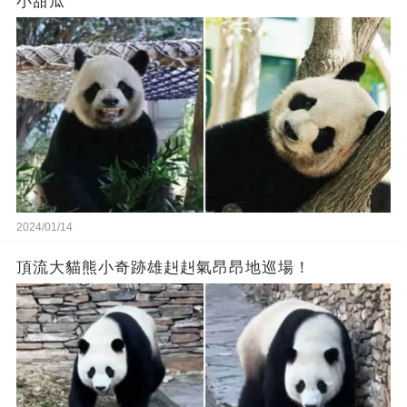
小甜瓜‬
2024/01/14
頂流大貓熊小奇跡雄赳赳氣昂昂地巡場！