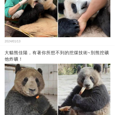
2024/01/13
大貓熊佳陽，有著你所想不到的挖煤技術~別熊挖礦
他炸礦！