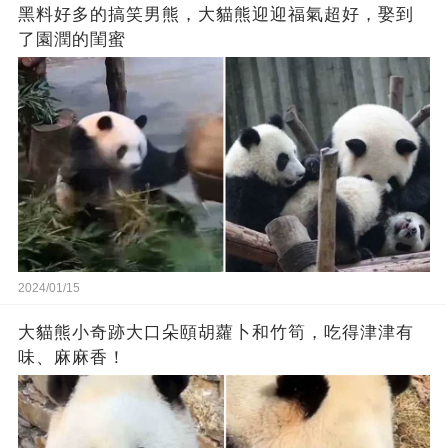
黑料好多的搞笑男熊，大貓熊迎迎福氣超好，娶到
了園潤的閨蜜
2024/01/15
大貓熊小奇跡大口朵頤胡蘿卜和竹筍，吃得津津有
味、麻麻香！