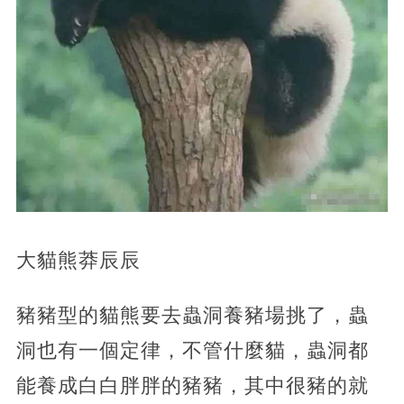
大貓熊莽辰辰
豬豬型的貓熊要去蟲洞養豬場挑了，蟲
洞也有一個定律，不管什麼貓，蟲洞都
能養成白白胖胖的豬豬，其中很豬的就