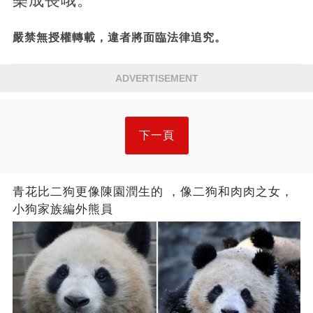
樂成長哦。
嚴禁無授權轉載，違者將面臨法律追究。
ADVERTISEMENT
下一頁
青花比二狗更像陳園潤生的 ​​，像二狗和肉肉之女，
小狗家族編外熊員