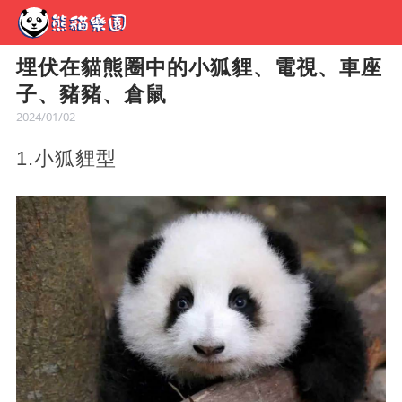
埋伏在貓熊圈中的小狐貍、電視、車座
子、豬豬、倉鼠
2024/01/02
1.小狐貍型