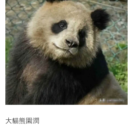
大貓熊園潤