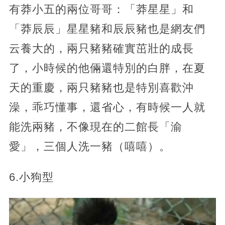
有莽小五的兩位哥哥：「莽星星」和
「莽辰辰」星星豬和辰辰豬也是網友們
云養大的，兩只豬豬確實茁壯的成長
了，小時候的他倆還特別的白胖，在夏
天的重慶，兩只豬豬也是特別喜歡沖
澡，乖巧懂事，還省心，有時候一人就
能洗兩豬，不像現在的二館長「渝
愛」，三個人洗一豬（嘻嘻）。
6.小狗型