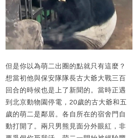
但是你以為萌二出圈的點就只有這麼？
想當初他與保安隊隊長古大爺大戰三百
回合的時候也是上了新聞的。當時正遇
到北京動物園停電，20歲的古大爺和五
歲的萌二是鄰居。各自所在的宿舍門自
動打開了。兩只男熊見面分外眼紅，非