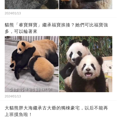
2024/01/13
貓熊「睿寶輝寶」繼承福寶挨揍？她們可比福寶強
多，可以輪著來
2024/01/13
大貓熊胖大海繼承古大爺的獨棟豪宅，以后不能再
上班摸魚啦！