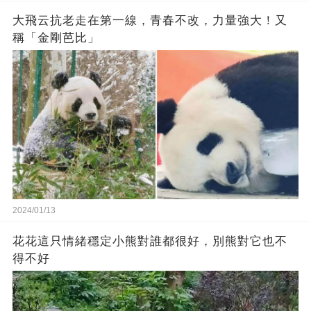
大飛云抗老走在第一線，青春不改，力量強大！又
稱「金剛芭比」
2024/01/13
花花這只情緒穩定小熊對誰都很好，別熊對它也不
得不好