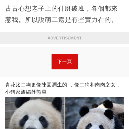
古古心想老子上的什麼破班，各個都來
惹我。所以說萌二還是有些實力在的。
ADVERTISEMENT
下一頁
青花比二狗更像陳園潤生的 ​​，像二狗和肉肉之女，
小狗家族編外熊員