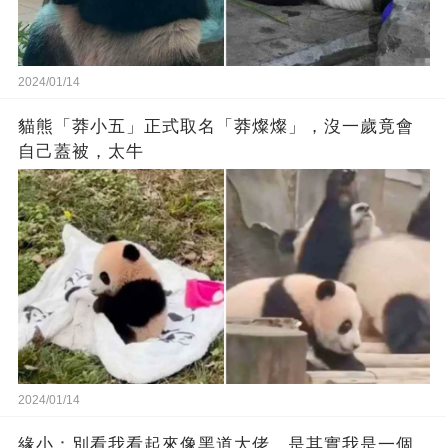
2024/01/14
貓熊「莽小五」正式取名「莽燦燦」，沒一歲竟會
自己蓋被，太牛
2024/01/14
緣小：別看我看起來‬像‬黑道‬大佬‬，是其實我是一個