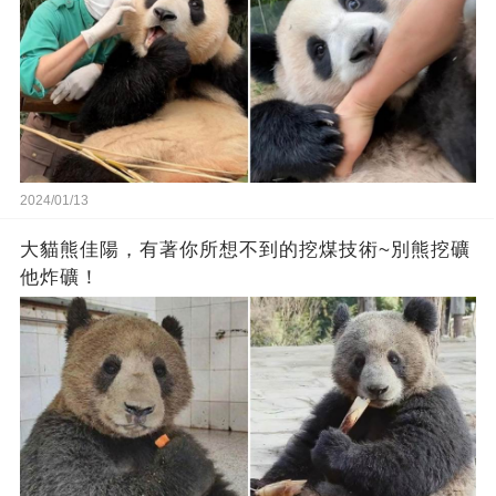
2024/01/13
大貓熊佳陽，有著你所想不到的挖煤技術~別熊挖礦
他炸礦！