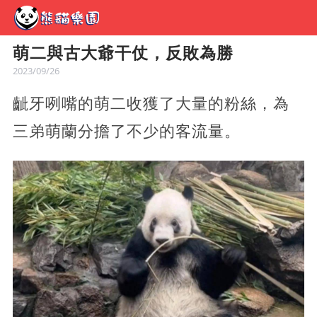
萌二與古大爺干仗，反敗為勝
2023/09/26
齜牙咧嘴的萌二收獲了大量的粉絲，為
三弟萌蘭分擔了不少的客流量。