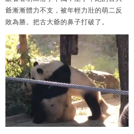
爺漸漸體力不支，被年輕力壯的萌二反
敗為勝。把古大爺的鼻子打破了。