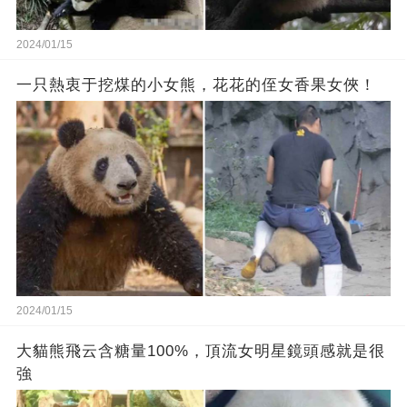
2024/01/15
一只熱衷于挖煤的小女熊，花花的侄女香果女俠！
2024/01/15
大貓熊飛云含糖量100%，頂流女明星鏡頭感就是很
強