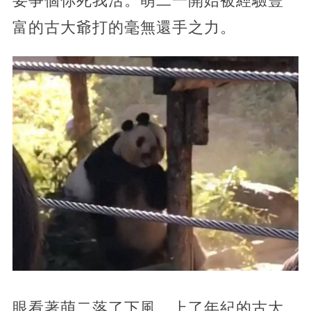
要爭個你死我活。萌二一開始被經驗豐
富的古大爺打的毫無還手之力。
眼看著萌二落了下風，上了年紀的古大