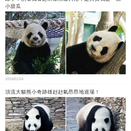
小甜瓜‬
2024/01/14
頂流大貓熊小奇跡雄赳赳氣昂昂地巡場！