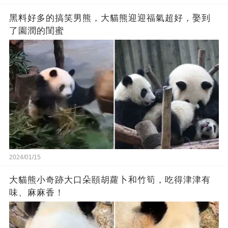
黑料好多的搞笑男熊，大貓熊迎迎福氣超好，娶到
了園潤的閨蜜
2024/01/15
大貓熊小奇跡大口朵頤胡蘿卜和竹筍，吃得津津有
味、麻麻香！