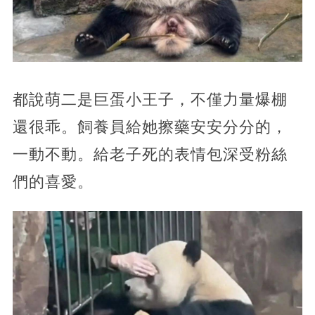
都說萌二是巨蛋小王子，不僅力量爆棚
還很乖。飼養員給她擦藥安安分分的，
一動不動。給老子死的表情包深受粉絲
們的喜愛。