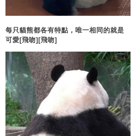
每只貓熊都各有特點，唯一相同的就是
可愛[飛吻][飛吻]