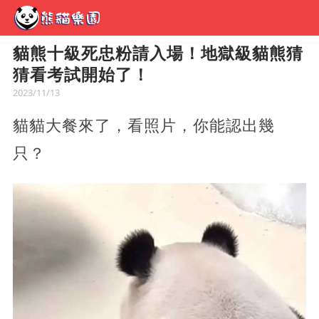
貓熊十級死忠粉請入場！地獄級貓熊猜
猜看考試開始了！
2023/11/13
貓貓大餐來了，看照片，你能認出幾
只？