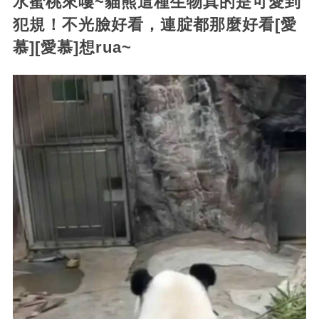
水蜜桃來嘍~貓熊這種生物真的是可愛到
犯規！不光臉好看，連腚都那麼好看[愛
慕][愛慕]想rua~