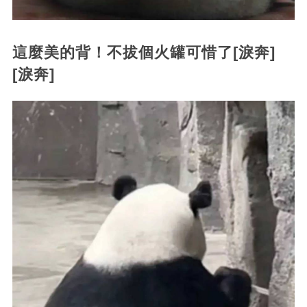
這麼美的背！不拔個火罐可惜了[淚奔]
[淚奔]