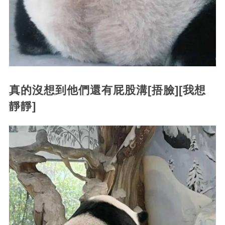
真的沒想到他們還有屁股溝[捂臉][我想
靜靜]