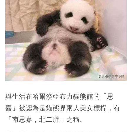
與生活在哈爾濱亞布力貓熊館的「思
嘉」被認為是貓熊界兩大美女標桿，有
「南思嘉，北二胖」之稱。