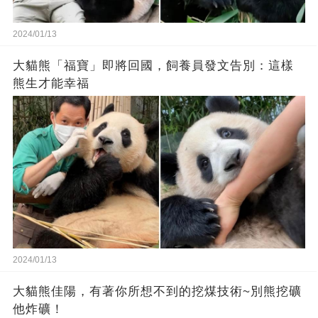
2024/01/13
大貓熊「福寶」即將回國，飼養員發文告別：這樣
熊生才能幸福
2024/01/13
大貓熊佳陽，有著你所想不到的挖煤技術~別熊挖礦
他炸礦！