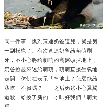
同一件事，換到黃連奶爸這兒，就是另
一副模樣了。有次黃連奶爸給萌萌刷
牙，不小心將給萌萌的窩窩頭掉地上，
奶爸撿起來遞給萌萌，萌萌直接生氣地
走開，仿佛在表示「掉地上了怎麼能給
我吃，不臟嗎？」，之后奶爸小心翼翼
道歉，給換了新的，才哄好我們「萌太
后」。