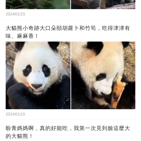
2024/01/15
大貓熊小奇跡大口朵頤胡蘿卜和竹筍，吃得津津有
味、麻麻香！
2024/01/15
盼青媽媽啊，真的好能吃，我第一次見到臉這麼大
的大貓熊！