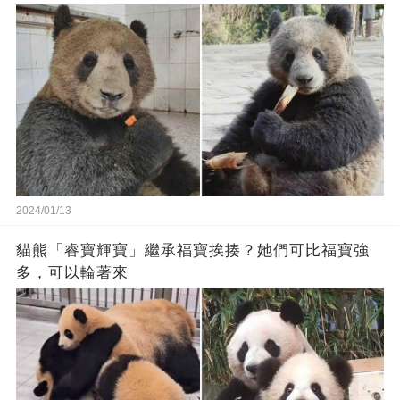
2024/01/13
貓熊「睿寶輝寶」繼承福寶挨揍？她們可比福寶強
多，可以輪著來