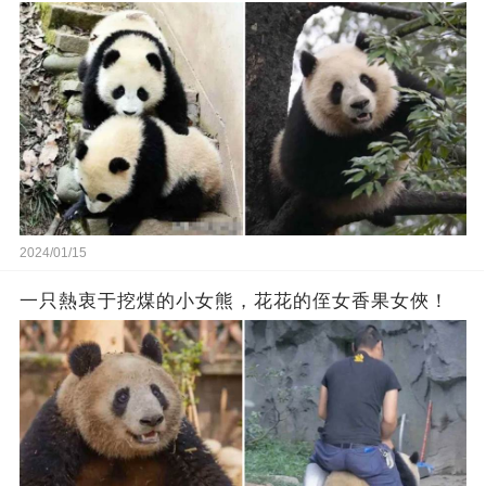
2024/01/15
一只熱衷于挖煤的小女熊，花花的侄女香果女俠！