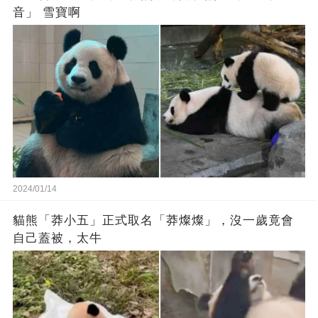
音」 雪寶啊
2024/01/14
貓熊「莽小五」正式取名「莽燦燦」，沒一歲竟會
自己蓋被，太牛