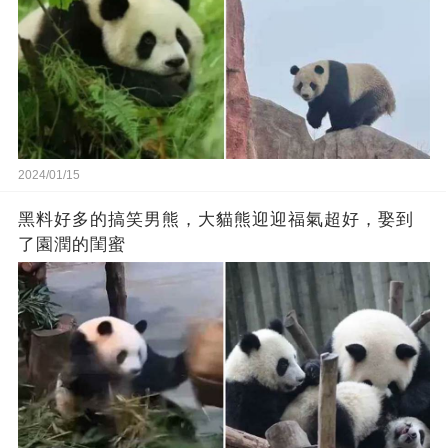
2024/01/15
黑料好多的搞笑男熊，大貓熊迎迎福氣超好，娶到
了園潤的閨蜜