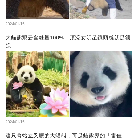
2024/01/15
大貓熊飛云含糖量100%，頂流女明星鏡頭感就是很
強
2024/01/15
這只會站立叉腰的大貓熊，可是貓熊界的「雷佳