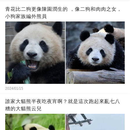
青花比二狗更像陳園潤生的 ​​，像二狗和肉肉之女，
小狗家族編外熊員
2024/01/15
誰家大貓熊半夜吃夜宵啊？就是這次跑起來亂七八
糟的大貓熊云兒