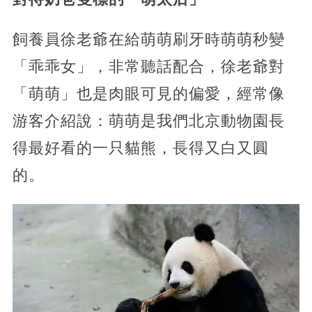
飼養員徐老爺在給萌萌刷牙時萌萌秒變
「乖乖女」，非常聽話配合，徐老爺對
「萌萌」也是肉眼可見的偏愛，經常像
游客介紹說：萌萌是我們北京動物園長
得最好看的一只貓熊，長得又白又圓
的。