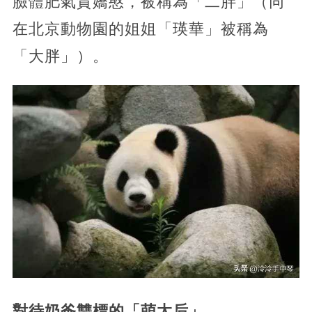
臉體肥氣質嬌憨，被稱為「二胖」（同
在北京動物園的姐姐「瑛華」被稱為
「大胖」）。
對待奶爸雙標的「萌太后」