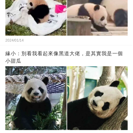
2024/01/14
緣小：別看我看起來‬像‬黑道‬大佬‬，是其實我是一個
小甜瓜‬