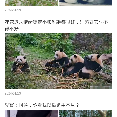
2024/01/13
花花這只情緒穩定小熊對誰都很好，別熊對它也不
得不好
2024/01/13
愛寶：阿爸，你看我以后還生不生？