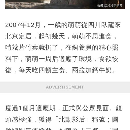
2007年12月，一歲的萌萌從四川臥龍來
北京定居，起初幾天，萌萌不思進食，
啃幾片竹葉就扔了，在飼養員的精心照
料下，萌萌一周后適應了環境，食欲恢
復，每天吃四頓主食、兩盆加鈣牛奶。
ADVERTISEMENT
度過1個月適應期，正式與公眾見面。鏡
頭感極強，獲得「北動影后」稱號；圓