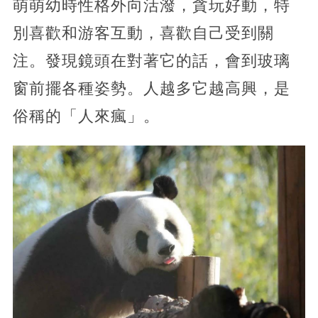
萌萌幼時性格外向活潑，貪玩好動，特
別喜歡和游客互動，喜歡自己受到關
注。發現鏡頭在對著它的話，會到玻璃
窗前擺各種姿勢。人越多它越高興，是
俗稱的「人來瘋」。