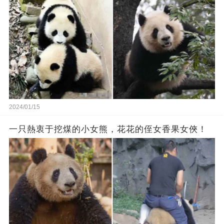
2024/01/15
一只熱衷于挖煤的小女熊，花花的侄女香果女俠！