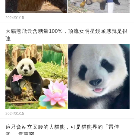
2024/01/15
大貓熊飛云含糖量100%，頂流女明星鏡頭感就是很
強
2024/01/15
這只會站立叉腰的大貓熊，可是貓熊界的「雷佳
音」 雪寶啊