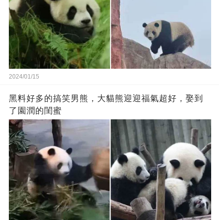
2024/01/15
黑料好多的搞笑男熊，大貓熊迎迎福氣超好，娶到
了園潤的閨蜜