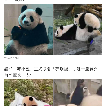
2024/01/14
貓熊「莽小五」正式取名「莽燦燦」，沒一歲竟會
自己蓋被，太牛