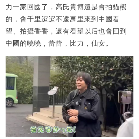
力一家回國了，高氏貴博還是會拍貓熊
的，會千里迢迢不遠萬里來到中國看
望、拍攝香香，還有看望以后也會回到
中國的曉曉，蕾蕾，比力，仙女。