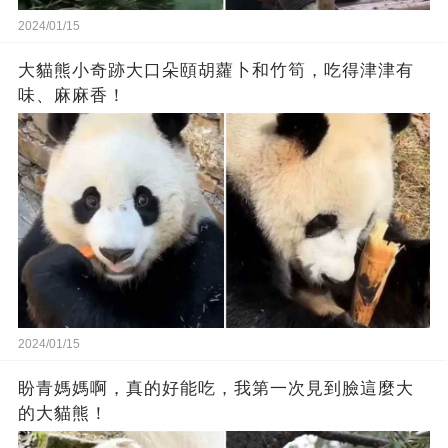
2024/01/15
大貓熊小奇跡大口朵頤胡蘿卜和竹筍，吃得津津有
味、麻麻香！
2024/01/15
盼青媽媽啊，真的好能吃，我第一次見到臉這麼大
的大貓熊！