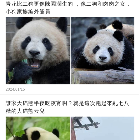
青花比二狗更像陳園潤生的 ​​，像二狗和肉肉之女，
小狗家族編外熊員
2024/01/15
誰家大貓熊半夜吃夜宵啊？就是這次跑起來亂七八
糟的大貓熊云兒