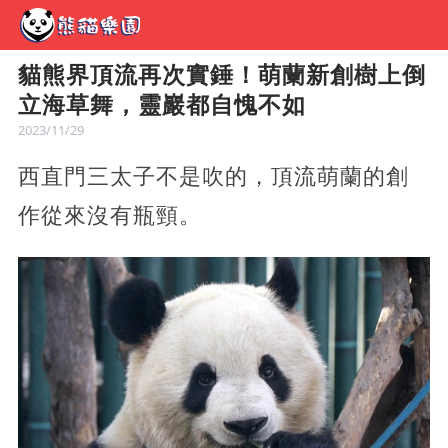
貓熊界頂流再次實錘！萌蘭新創樹上倒
立海草舞，靈巖都自愧不如
2023/11/29
西直門三太子不是吹的，頂流萌蘭的創
作從來沒有瓶頸。