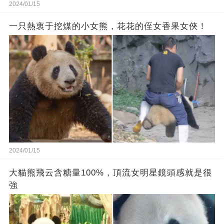
2024/01/15
一只熱衷于挖煤的小女熊，花花的侄女香果女俠！
2024/01/15
大貓熊飛云含糖量100%，頂流女明星鏡頭感就是很
強