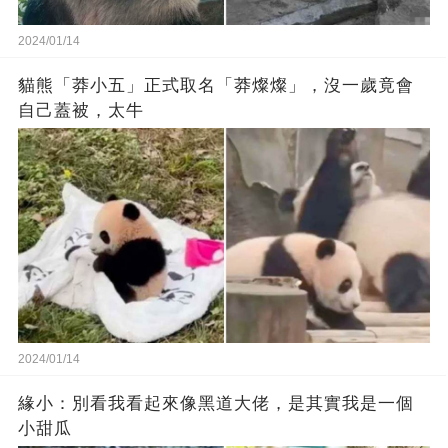
2024/01/14
貓熊「莽小五」正式取名「莽燦燦」，沒一歲竟會
自己蓋被，太牛
2024/01/14
緣小：別看我看起來‬像‬黑道‬大佬‬，是其實我是一個
小甜瓜‬