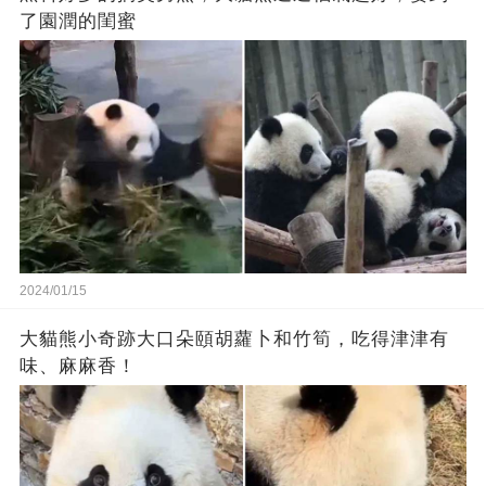
了園潤的閨蜜
2024/01/15
大貓熊小奇跡大口朵頤胡蘿卜和竹筍，吃得津津有
味、麻麻香！