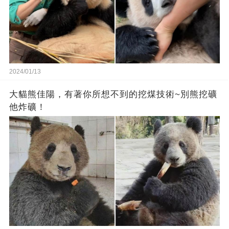
2024/01/13
大貓熊佳陽，有著你所想不到的挖煤技術~別熊挖礦
他炸礦！