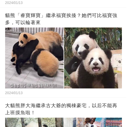
2024/01/13
貓熊「睿寶輝寶」繼承福寶挨揍？她們可比福寶強
多，可以輪著來
2024/01/13
大貓熊胖大海繼承古大爺的獨棟豪宅，以后不能再
上班摸魚啦！