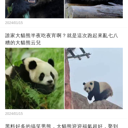
2024/01/15
誰家大貓熊半夜吃夜宵啊？就是這次跑起來亂七八
糟的大貓熊云兒
2024/01/15
黑料好多的搞笑男熊，大貓熊迎迎福氣超好，娶到