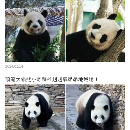
2024/01/14
頂流大貓熊小奇跡雄赳赳氣昂昂地巡場！