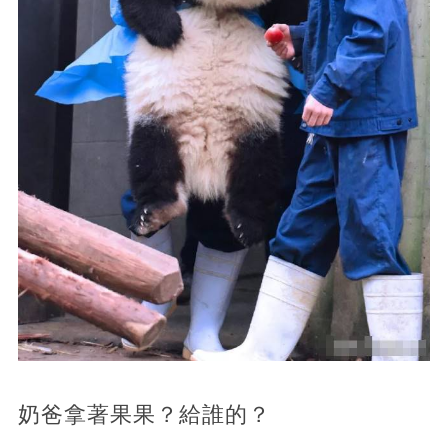
奶爸拿著果果？給誰的？