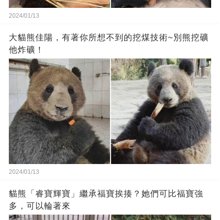
2024/01/13
大貓熊佳陽，有著你所想不到的挖煤技術~別熊挖礦
他炸礦！
2024/01/13
貓熊「睿寶輝寶」繼承福寶挨揍？她們可比福寶強
多，可以輪著來