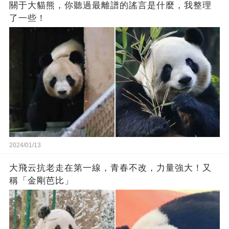
關于大貓熊，你聽過最離譜的謠言是什麼，我整理
了一些！
2024/01/13
大飛云抗老走在第一線，青春不改，力量強大！又
稱「金剛芭比」