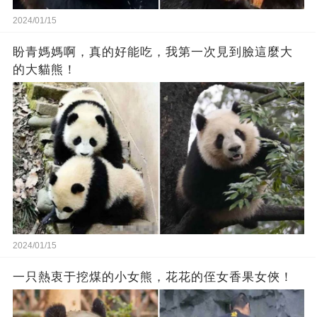
2024/01/15
盼青媽媽啊，真的好能吃，我第一次見到臉這麼大
的大貓熊！
2024/01/15
一只熱衷于挖煤的小女熊，花花的侄女香果女俠！