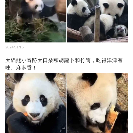
2024/01/15
大貓熊小奇跡大口朵頤胡蘿卜和竹筍，吃得津津有
味、麻麻香！