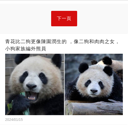
下一頁
青花比二狗更像陳園潤生的 ​​，像二狗和肉肉之女，
小狗家族編外熊員
2024/01/15