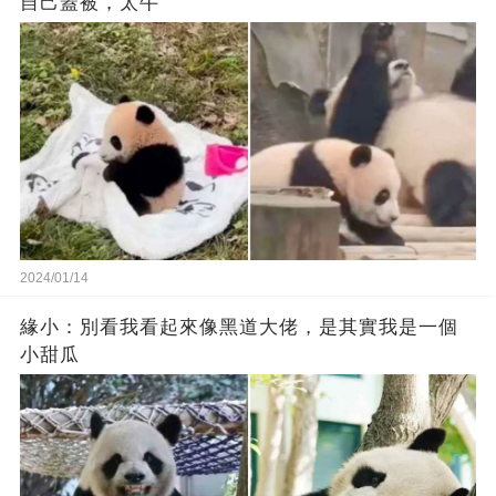
自己蓋被，太牛
2024/01/14
緣小：別看我看起來‬像‬黑道‬大佬‬，是其實我是一個
小甜瓜‬