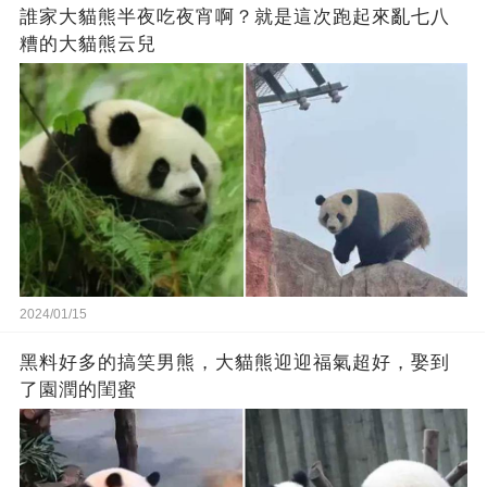
誰家大貓熊半夜吃夜宵啊？就是這次跑起來亂七八
糟的大貓熊云兒
2024/01/15
黑料好多的搞笑男熊，大貓熊迎迎福氣超好，娶到
了園潤的閨蜜