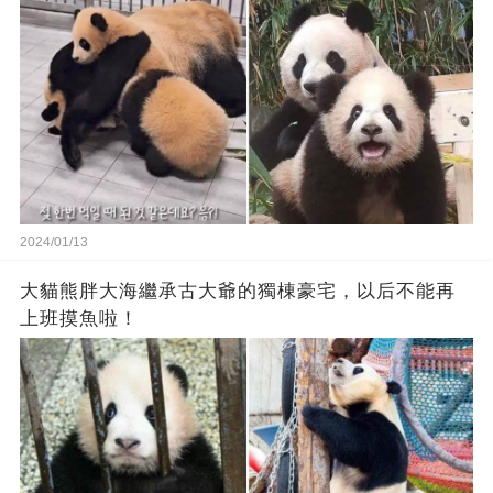
2024/01/13
大貓熊胖大海繼承古大爺的獨棟豪宅，以后不能再
上班摸魚啦！