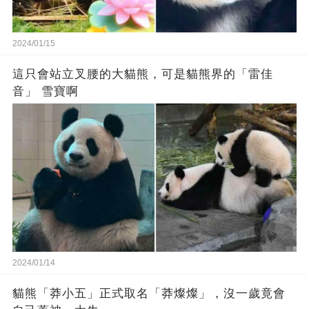
2024/01/15
這只會站立叉腰的大貓熊，可是貓熊界的「雷佳
音」 雪寶啊
2024/01/14
貓熊「莽小五」正式取名「莽燦燦」，沒一歲竟會