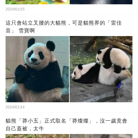
2024/01/15
這只會站立叉腰的大貓熊，可是貓熊界的「雷佳
音」 雪寶啊
2024/01/14
貓熊「莽小五」正式取名「莽燦燦」，沒一歲竟會
自己蓋被，太牛