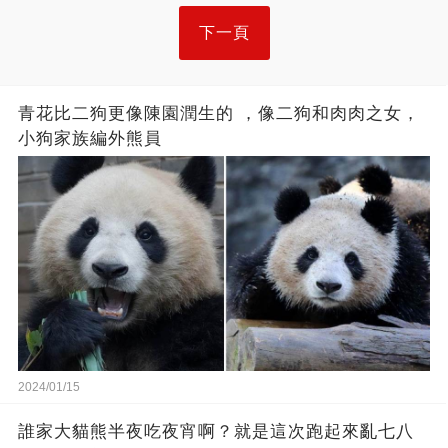
下一頁
青花比二狗更像陳園潤生的 ​​，像二狗和肉肉之女，
小狗家族編外熊員
2024/01/15
誰家大貓熊半夜吃夜宵啊？就是這次跑起來亂七八