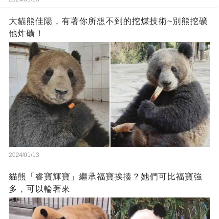
大貓熊佳陽，有著你所想不到的挖煤技術~別熊挖礦
他炸礦！
2024/01/13
貓熊「睿寶輝寶」繼承福寶挨揍？她們可比福寶強
多，可以輪著來