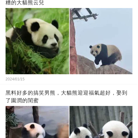
糟的大貓熊云兒
2024/01/15
黑料好多的搞笑男熊，大貓熊迎迎福氣超好，娶到
了園潤的閨蜜