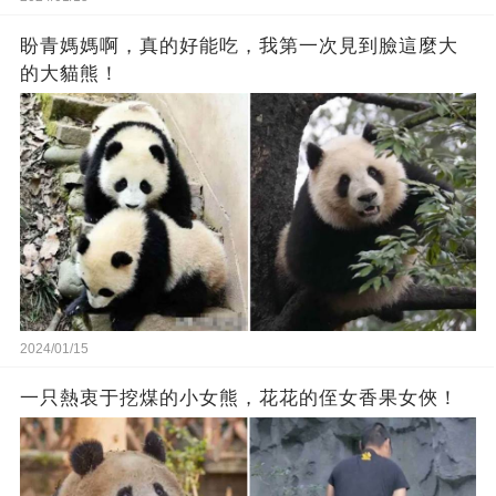
盼青媽媽啊，真的好能吃，我第一次見到臉這麼大
的大貓熊！
2024/01/15
一只熱衷于挖煤的小女熊，花花的侄女香果女俠！