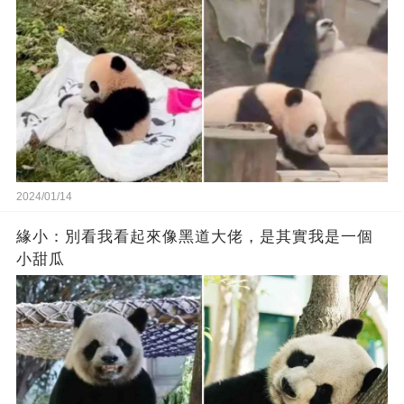
2024/01/14
緣小：別看我看起來‬像‬黑道‬大佬‬，是其實我是一個
小甜瓜‬