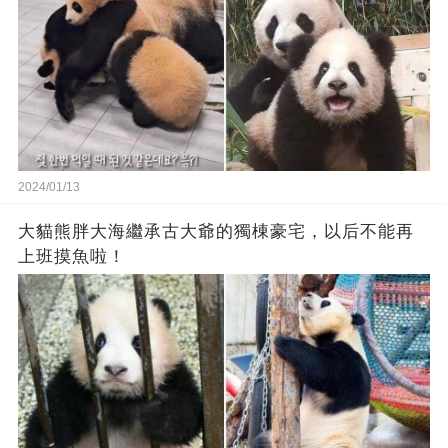
2024/01/13
大貓熊胖大海繼承古大爺的獨棟豪宅，以后不能再
上班摸魚啦！