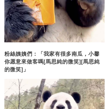
粉絲姨姨們：「我家有很多南瓜，小馨
你愿意來做客嗎[馬思純的微笑][馬思純
的微笑]」