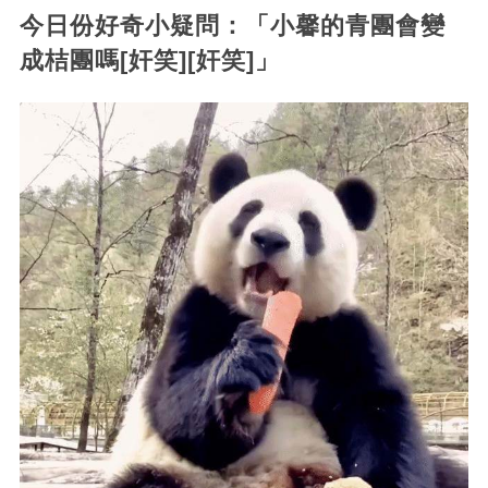
今日份好奇小疑問：「小馨的青團會變
成桔團嗎[奸笑][奸笑]」