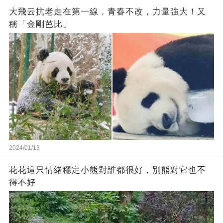
大飛云抗老走在第一線，青春不改，力量強大！又
稱「金剛芭比」
2024/01/13
花花這只情緒穩定小熊對誰都很好，別熊對它也不
得不好