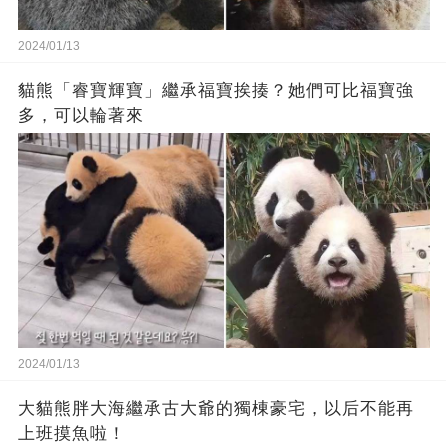
2024/01/13
貓熊「睿寶輝寶」繼承福寶挨揍？她們可比福寶強
多，可以輪著來
2024/01/13
大貓熊胖大海繼承古大爺的獨棟豪宅，以后不能再
上班摸魚啦！