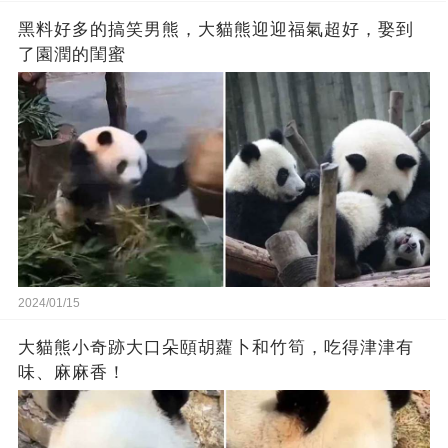
黑料好多的搞笑男熊，大貓熊迎迎福氣超好，娶到
了園潤的閨蜜
2024/01/15
大貓熊小奇跡大口朵頤胡蘿卜和竹筍，吃得津津有
味、麻麻香！