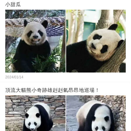
小甜瓜‬
2024/01/14
頂流大貓熊小奇跡雄赳赳氣昂昂地巡場！