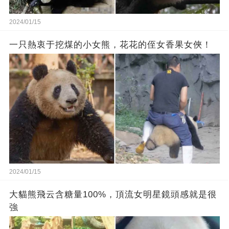
2024/01/15
一只熱衷于挖煤的小女熊，花花的侄女香果女俠！
2024/01/15
大貓熊飛云含糖量100%，頂流女明星鏡頭感就是很
強