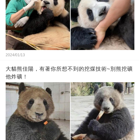
2024/01/13
大貓熊佳陽，有著你所想不到的挖煤技術~別熊挖礦
他炸礦！