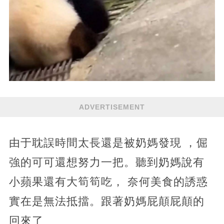
ADVERTISEMENT
由于耽誤時間太長還是被奶媽發現 ，倔
強的可可還想努力一把。聽到奶媽說有
小蘋果還有大筍筍吃， 奈何美食的誘惑
實在是無法抵擋。跟著奶媽屁顛屁顛的
回來了