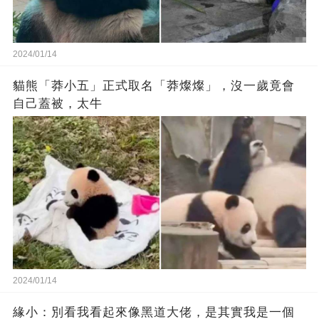
2024/01/14
貓熊「莽小五」正式取名「莽燦燦」，沒一歲竟會
自己蓋被，太牛
2024/01/14
緣小：別看我看起來‬像‬黑道‬大佬‬，是其實我是一個