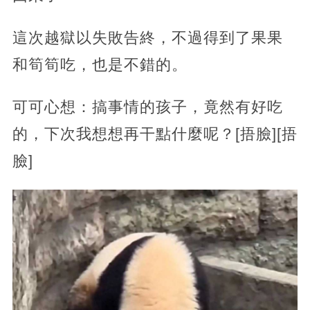
這次越獄以失敗告終，不過得到了果果
和筍筍吃，也是不錯的。
可可心想：搞事情的孩子，竟然有好吃
的，下次我想想再干點什麼呢？[捂臉][捂
臉]