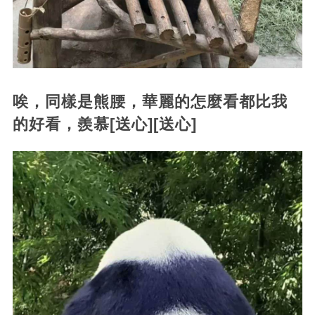
唉，同樣是熊腰，華麗的怎麼看都比我
的好看，羨慕[送心][送心]