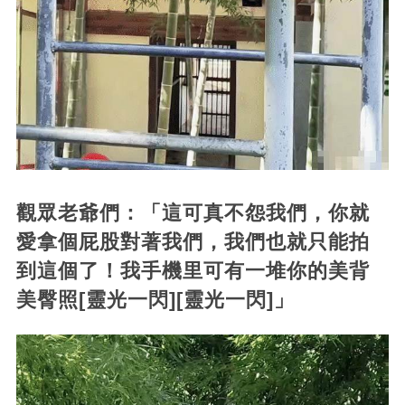
觀眾老爺們：「這可真不怨我們，你就
愛拿個屁股對著我們，我們也就只能拍
到這個了！我手機里可有一堆你的美背
美臀照[靈光一閃][靈光一閃]」