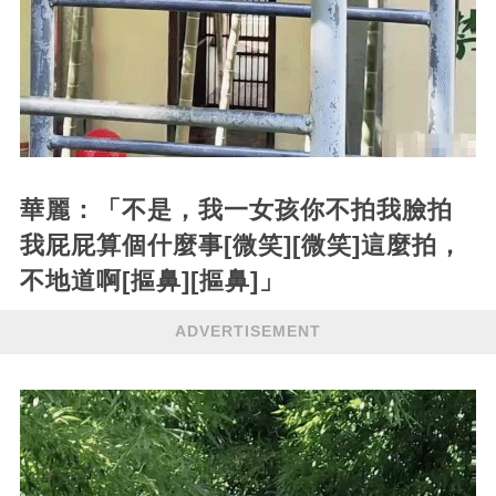
華麗：「不是，我一女孩你不拍我臉拍
我屁屁算個什麼事[微笑][微笑]這麼拍，
不地道啊[摳鼻][摳鼻]」
ADVERTISEMENT