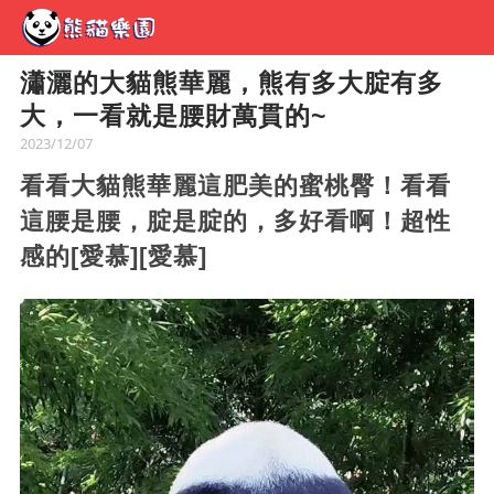
瀟灑的大貓熊華麗，熊有多大腚有多
大，一看就是腰財萬貫的~
2023/12/07
看看大貓熊華麗這肥美的蜜桃臀！看看
這腰是腰，腚是腚的，多好看啊！超性
感的[愛慕][愛慕]