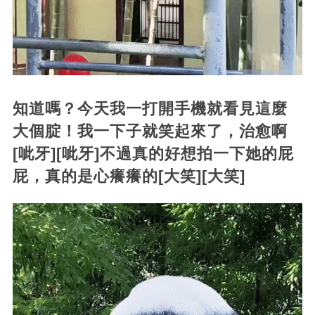
知道嗎？今天我一打開手機就看見這麼
大個腚！我一下子就笑起來了，治愈啊
[呲牙][呲牙]不過真的好想拍一下她的屁
屁，真的是心癢癢的[大笑][大笑]