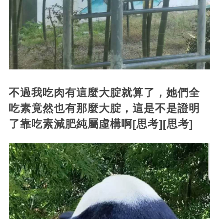
不過我吃肉有這麼大腚就算了，她們全
吃素竟然也有那麼大腚，這是不是證明
了靠吃素減肥純屬虛構啊[思考][思考]