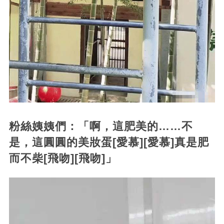
粉絲姨姨們：「啊，這肥美的……不
是，這圓圓的美妝蛋[愛慕][愛慕]真是肥
而不柴[飛吻][飛吻]」