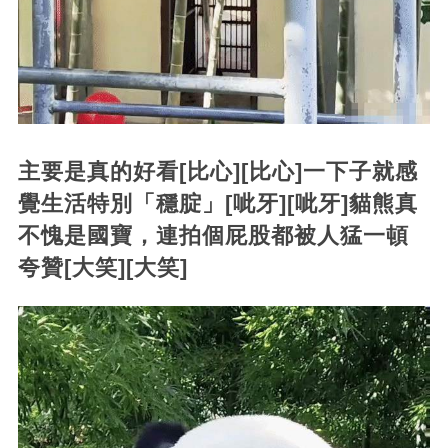
主要是真的好看[比心][比心]一下子就感
覺生活特別「穩腚」[呲牙][呲牙]貓熊真
不愧是國寶，連拍個屁股都被人猛一頓
夸贊[大笑][大笑]