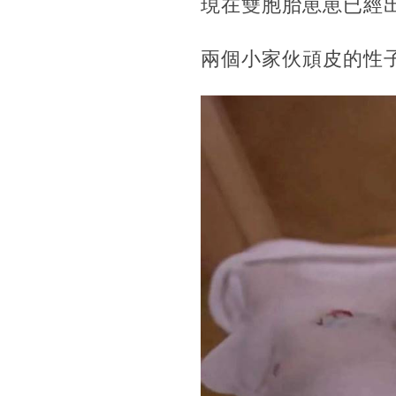
現在雙胞胎崽崽已經
兩個小家伙頑皮的性