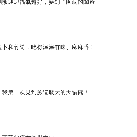
貓熊迎迎福氣超好，娶到了園潤的閨蜜
蘿卜和竹筍，吃得津津有味、麻麻香！
，我第一次見到臉這麼大的大貓熊！