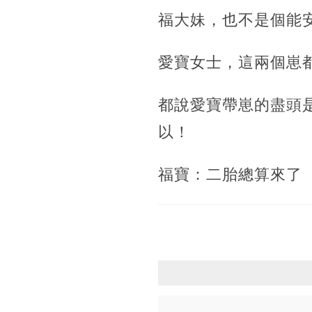
福大妹，也不是個能
愛寶女士，這兩個崽
都說愛寶帶崽的盡頭
以！
福寶：二胎總算來了