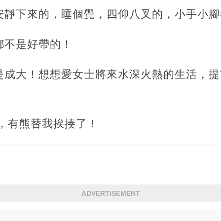
安靜下來的，睡個覺，四仰八叉的，小手小腳
都不是好帶的！
是成大！想想愛女士將來水深火熱的生活，提
 ，有熊替我挨揍了！
ADVERTISEMENT