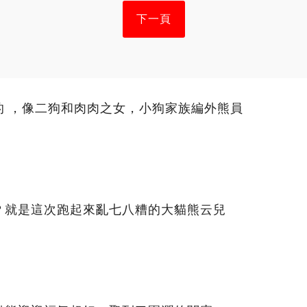
下一頁
 ​​，像二狗和肉肉之女，小狗家族編外熊員
？就是這次跑起來亂七八糟的大貓熊云兒