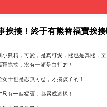
事挨揍！終于有熊替福寶挨揍
個小熊精，可愛，是真可愛，熊也是真熊，至
福寶挨揍，沒有一頓是白打的！
愛女士也是忍無可忍，才揍孩子的！
才只有一個福寶，都累成這樣！