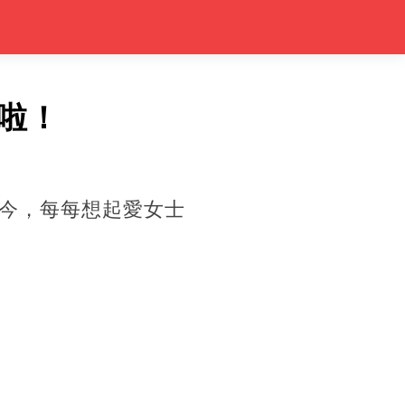
啦！
今，每每想起愛女士