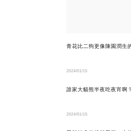
青花比二狗更像陳園潤生的
2024/01/15
誰家大貓熊半夜吃夜宵啊
2024/01/15