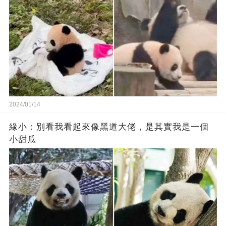
2024/01/14
緣小：別看我看起來‬像‬黑道‬大佬‬，是其實我是一個
小甜瓜‬