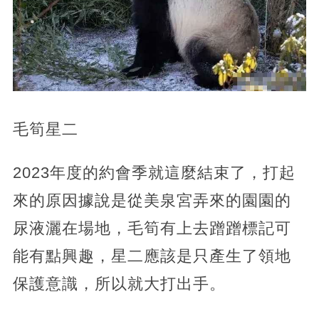
毛筍星二
2023年度的約會季就這麼結束了，打起
來的原因據說是從美泉宮弄來的園園的
尿液灑在場地，毛筍有上去蹭蹭標記可
能有點興趣，星二應該是只產生了領地
保護意識，所以就大打出手。