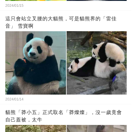
2024/01/15
這只會站立叉腰的大貓熊，可是貓熊界的「雷佳
音」 雪寶啊
2024/01/14
貓熊「莽小五」正式取名「莽燦燦」，沒一歲竟會
自己蓋被，太牛