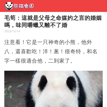
毛筍：這就是父母之命媒妁之言的婚姻
嗎，味同嚼蠟又離不了婚
2023/12/14
注意看！它是一只神奇的小熊，他外
八，還喜歡吃！洋！蔥！很奇特，和名
字一樣很適合他，二到家了。