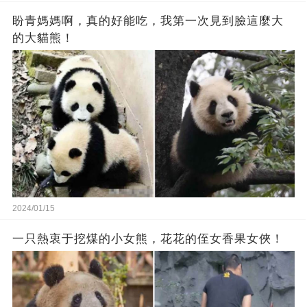
盼青媽媽啊，真的好能吃，我第一次見到臉這麼大
的大貓熊！
2024/01/15
一只熱衷于挖煤的小女熊，花花的侄女香果女俠！