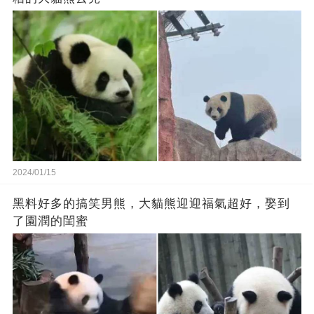
2024/01/15
黑料好多的搞笑男熊，大貓熊迎迎福氣超好，娶到
了園潤的閨蜜