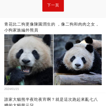
下一頁
青花比二狗更像陳園潤生的 ​​，像二狗和肉肉之女，
小狗家族編外熊員
2024/01/15
誰家大貓熊半夜吃夜宵啊？就是這次跑起來亂七八
糟的大貓熊云兒