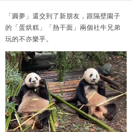
「圓夢」還交到了新朋友，跟隔壁園子
的「蛋烘糕」「熱干面」兩個社牛兄弟
玩的不亦樂乎。