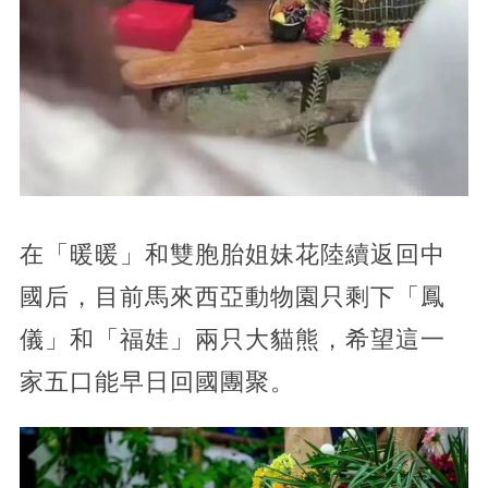
在「暖暖」和雙胞胎姐妹花陸續返回中
國后，目前馬來西亞動物園只剩下「鳳
儀」和「福娃」兩只大貓熊，希望這一
家五口能早日回國團聚。