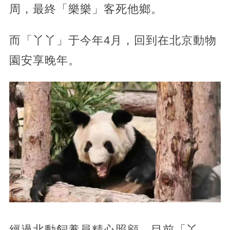
周，最終「樂樂」客死他鄉。
而「丫丫」于今年4月，回到在北京動物
園安享晚年。
經過北動飼養員精心照顧，目前「丫