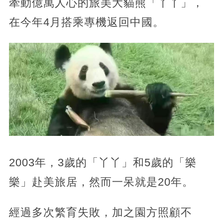
牽動億萬人心的旅美大貓熊「丫丫」，
在今年4月搭乘專機返回中國。
2003年，3歲的「丫丫」和5歲的「樂
樂」赴美旅居，然而一呆就是20年。
經過多次繁育失敗，加之園方照顧不