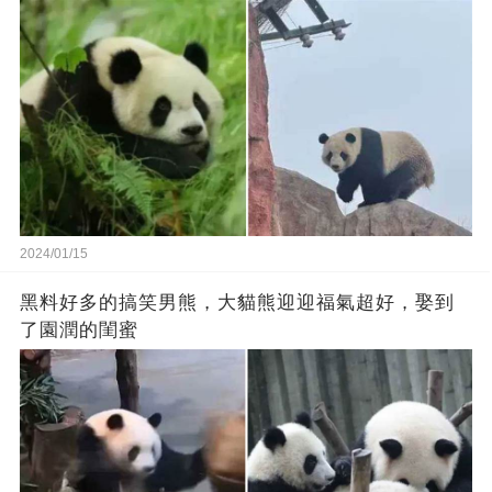
2024/01/15
黑料好多的搞笑男熊，大貓熊迎迎福氣超好，娶到
了園潤的閨蜜