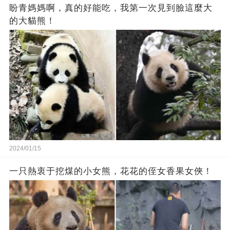
盼青媽媽啊，真的好能吃，我第一次見到臉這麼大
的大貓熊！
2024/01/15
一只熱衷于挖煤的小女熊，花花的侄女香果女俠！