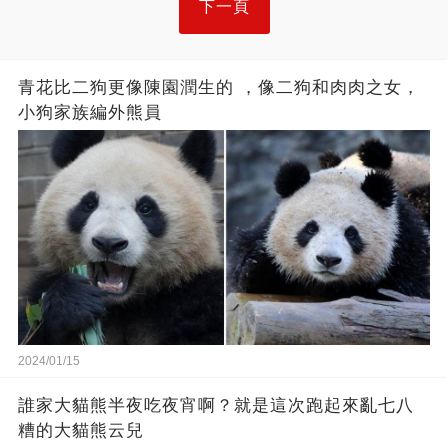
下一頁
青花比二狗更像陳園潤生的 ​​，像二狗和肉肉之女，
小狗家族編外熊員
2024/01/15
誰家大貓熊半夜吃夜宵啊？就是這次跑起來亂七八
糟的大貓熊云兒