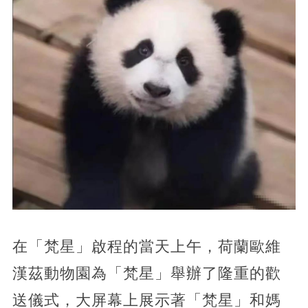
在「梵星」啟程的當天上午，荷蘭歐維
漢茲動物園為「梵星」舉辦了隆重的歡
送儀式，大屏幕上展示著「梵星」和媽