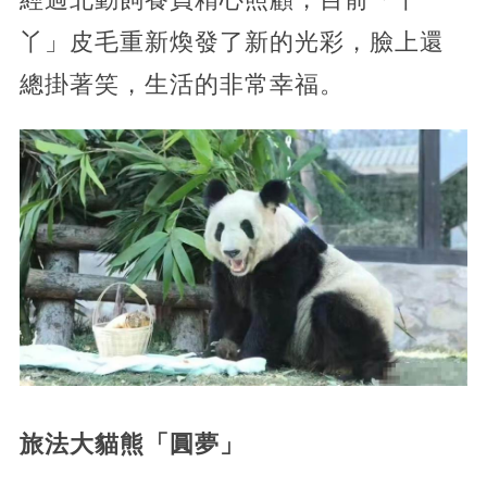
丫」皮毛重新煥發了新的光彩，臉上還
總掛著笑，生活的非常幸福。
旅法大貓熊「圓夢」