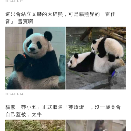
2024/01/15
這只會站立叉腰的大貓熊，可是貓熊界的「雷佳
音」 雪寶啊
2024/01/14
貓熊「莽小五」正式取名「莽燦燦」，沒一歲竟會
自己蓋被，太牛