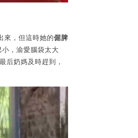
出來，但這時她的
倔脾
巴小，渝愛腦袋太大
最后奶媽及時趕到，