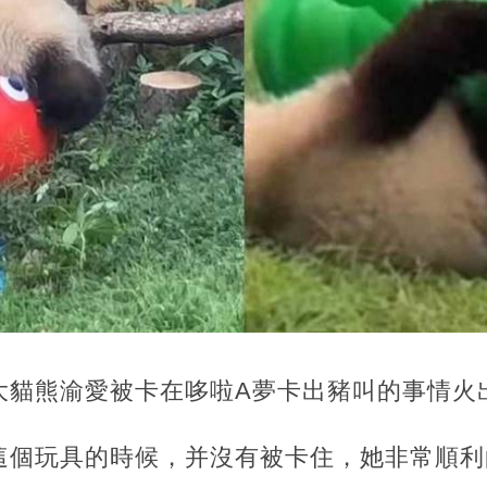
大貓熊渝愛被卡在哆啦A夢卡出豬叫的事情火
這個玩具的時候，并沒有被卡住，她非常順利