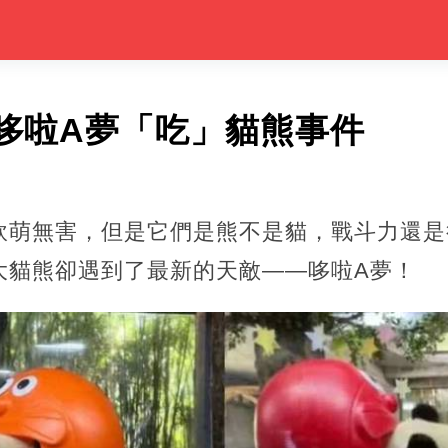
哆啦A夢「吃」貓熊事件
軟萌無害，但是它們是熊不是貓，戰斗力還是
大貓熊卻遇到了最新的天敵——哆啦A夢！