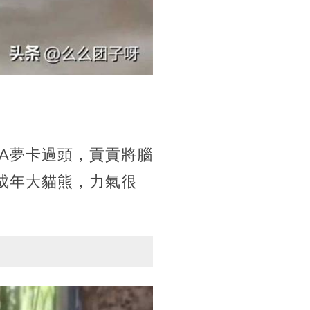
A夢卡過頭，貢貢將腦
成年大貓熊，力氣很