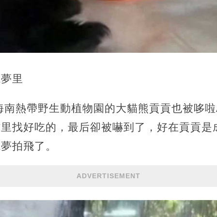
A夢里
海南熱帶野生動植物園的大貓熊貢貢也被哆啦
嘴里找好吃的，最后卻被嚇到了，好在貢貢是
A夢拍飛了。
ADVERTISEMENT