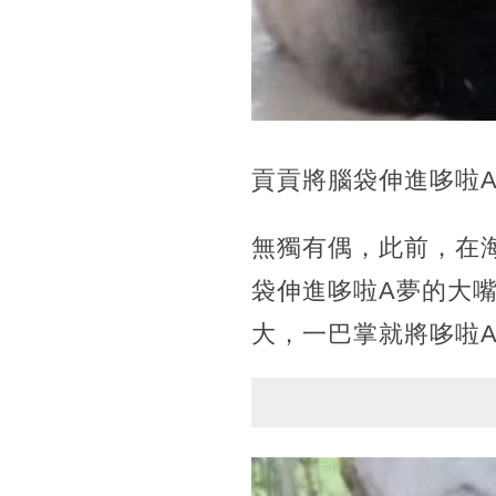
貢貢將腦袋伸進哆啦
無獨有偶，此前，在
袋伸進哆啦A夢的大
大，一巴掌就將哆啦