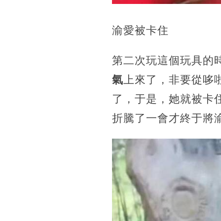
渝愛被卡住
第二次玩這個玩具的
氣
上來了，非要從哆
了，于是，她就被卡
折騰了一會才終于將