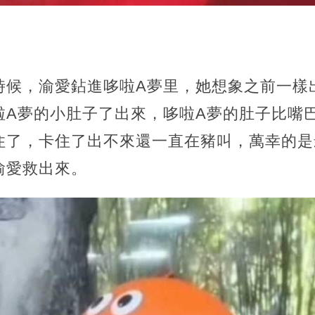
時候，渝愛鉆進哆啦A夢里，她想象之前一樣
啦A夢的小肚子了出來，哆啦A夢的肚子比嘴
住了，卡住了出不來還一直在豬叫，萬幸的是
渝愛救出來。