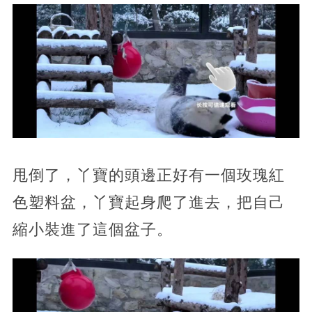
甩倒了，丫寶的頭邊正好有一個玫瑰紅
色塑料盆，丫寶起身爬了進去，把自己
縮小裝進了這個盆子。