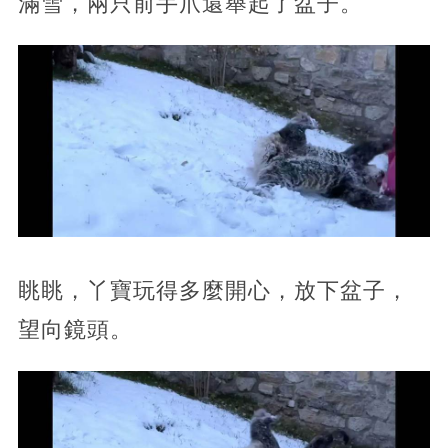
滿雪，兩只前手爪還舉起了盆子。
眺眺，丫寶玩得多麼開心，放下盆子，
望向鏡頭。