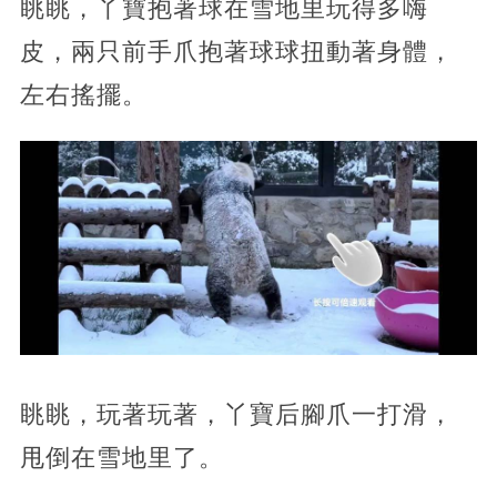
眺眺，丫寶抱著球在雪地里玩得多嗨
皮，兩只前手爪抱著球球扭動著身體，
左右搖擺。
眺眺，玩著玩著，丫寶后腳爪一打滑，
甩倒在雪地里了。