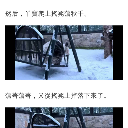
然后，丫寶爬上搖凳蕩秋千。
蕩著蕩著，又從搖凳上掉落下來了。