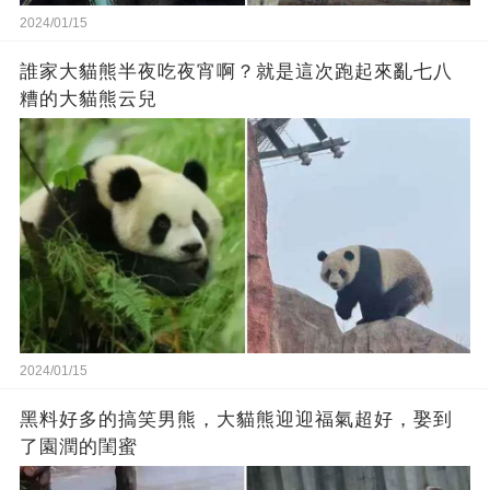
2024/01/15
誰家大貓熊半夜吃夜宵啊？就是這次跑起來亂七八
糟的大貓熊云兒
2024/01/15
黑料好多的搞笑男熊，大貓熊迎迎福氣超好，娶到
了園潤的閨蜜