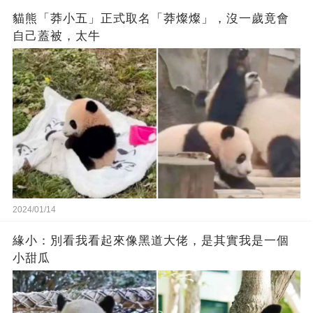
貓熊「莽小五」正式取名「莽燦燦」，沒一歲竟會
自己蓋被，太牛
2024/01/14
緣小：別看我看起來‬像‬黑道‬大佬‬，是其實我是一個
小甜瓜‬