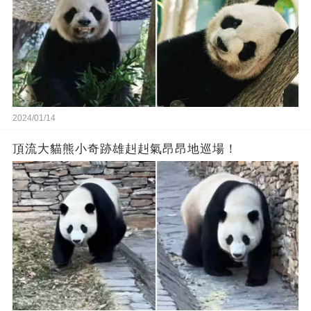
2024/01/14
頂流大貓熊小奇跡雄赳赳氣昂昂地巡場！