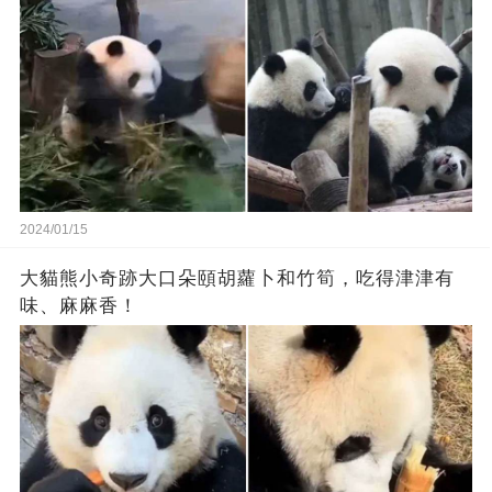
2024/01/15
大貓熊小奇跡大口朵頤胡蘿卜和竹筍，吃得津津有
味、麻麻香！