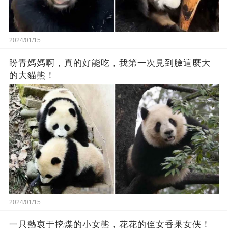
2024/01/15
盼青媽媽啊，真的好能吃，我第一次見到臉這麼大
的大貓熊！
2024/01/15
一只熱衷于挖煤的小女熊，花花的侄女香果女俠！