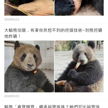
2024/01/13
大貓熊佳陽，有著你所想不到的挖煤技術~別熊挖礦
他炸礦！
2024/01/13
貓熊「睿寶輝寶」繼承福寶挨揍？她們可比福寶強